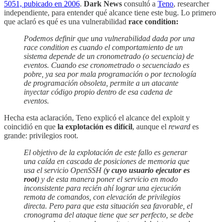
5051, pubicado en 2006
.
Dark News
consultó a
Teno
, researcher
independiente, para entender qué alcance tiene este bug. Lo primero
que aclaró es qué es una vulnerabilidad
race condition:
Podemos definir que una vulnerabilidad dada por una
race condition es cuando el comportamiento de un
sistema depende de un cronometrado (o secuencia) de
eventos. Cuando ese cronometrado o secuenciado es
pobre, ya sea por mala programación o por tecnología
de programación obsoleta, permite a un atacante
inyectar código propio dentro de esa cadena de
eventos.
Hecha esta aclaración, Teno explicó el alcance del exploit y
coincidió en que
la explotación es difícil
, aunque el
reward
es
grande: privilegios root.
El objetivo de la explotación de este fallo es generar
una caída en cascada de posiciones de memoria que
usa el servicio OpenSSH (
y cuyo usuario ejecutor es
root
) y de esta manera poner el servicio en modo
inconsistente para recién ahí lograr una ejecución
remota de comandos, con elevación de privilegios
directa. Pero
para que esta situación sea favorable, el
cronograma del ataque tiene que ser perfecto, se debe