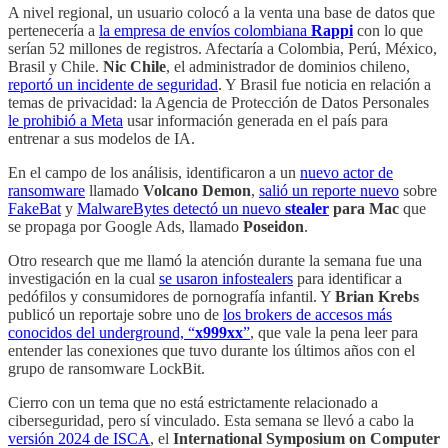
A nivel regional, un usuario colocó a la venta una base de datos que
pertenecería a
la empresa de envíos colombiana
Rappi
con lo que
serían 52 millones de registros. Afectaría a Colombia, Perú, México,
Brasil y Chile.
Nic Chile
, el administrador de dominios chileno,
reportó un incidente de seguridad
. Y Brasil fue noticia en relación a
temas de privacidad: la Agencia de Protección de Datos Personales
le prohibió a Meta
usar información generada en el país para
entrenar a sus modelos de IA.
En el campo de los análisis, identificaron a un
nuevo actor de
ransomware
llamado
Volcano Demon
,
salió un reporte nuevo
sobre
FakeBat
y
MalwareBytes detectó un nuevo
stealer
para Mac
que
se propaga por Google Ads, llamado
Poseidon
.
Otro research que me llamó la atención durante la semana fue una
investigación en la cual
se usaron infostealers
para identificar a
pedófilos y consumidores de pornografía infantil. Y
Brian Krebs
publicó un reportaje sobre uno de
los brokers de accesos más
conocidos del underground, “
x999xx
”
, que vale la pena leer para
entender las conexiones que tuvo durante los últimos años con el
grupo de ransomware LockBit.
Cierro con un tema que no está estrictamente relacionado a
ciberseguridad, pero sí vinculado. Esta semana se llevó a cabo la
versión 2024 de ISCA
, el
International Symposium on Computer