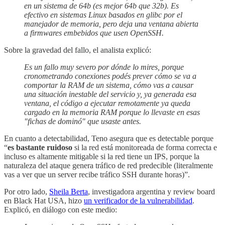
en un sistema de 64b (es mejor 64b que 32b). Es
efectivo en sistemas Linux basados en glibc por el
manejador de memoria, pero deja una ventana abierta
a firmwares embebidos que usen OpenSSH.
Sobre la gravedad del fallo, el analista explicó:
Es un fallo muy severo por dónde lo mires, porque
cronometrando conexiones podés prever cómo se va a
comportar la RAM de un sistema, cómo vas a causar
una situación inestable del servicio y, ya generada esa
ventana, el código a ejecutar remotamente ya queda
cargado en la memoria RAM porque lo llevaste en esas
"fichas de dominó" que usaste antes.
En cuanto a detectabilidad, Teno asegura que es detectable porque
“
es bastante ruidoso
si la red está monitoreada de forma correcta e
incluso es altamente mitigable si la red tiene un IPS, porque la
naturaleza del ataque genera tráfico de red predecible (literalmente
vas a ver que un server recibe tráfico SSH durante horas)”.
Por otro lado,
Sheila Berta
, investigadora argentina y review board
en Black Hat USA, hizo
un verificador de la vulnerabilidad
.
Explicó, en diálogo con este medio: