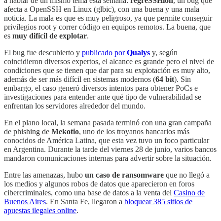
a hablar de un mismo tema esta semana:
regreSSHion
, un bug que
afecta a OpenSSH en Linux (glbic), con una buena y una mala
noticia. La mala es que es muy peligroso, ya que permite conseguir
privilegios root y correr código en equipos remotos. La buena, que
es
muy difícil de explotar
.
El bug fue descubierto y
publicado por
Qualys
y, según
coincidieron diversos expertos, el alcance es grande pero el nivel de
condiciones que se tienen que dar para su explotación es muy alto,
además de ser más difícil en sistemas modernos (
64 bit
). Sin
embargo, el caso generó diversos intentos para obtener PoCs e
investigaciones para entender ante qué tipo de vulnerabilidad se
enfrentan los servidores alrededor del mundo.
En el plano local, la semana pasada terminó con una gran campaña
de phishing de
Mekotio
, uno de los troyanos bancarios más
conocidos de América Latina, que esta vez tuvo un foco particular
en Argentina. Durante la tarde del viernes 28 de junio, varios bancos
mandaron comunicaciones internas para advertir sobre la situación.
Entre las amenazas, hubo
un caso de ransomware
que no llegó a
los medios y algunos robos de datos que aparecieron en foros
cibercriminales, como una base de datos a la venta del
Casino de
Buenos Aires
. En Santa Fe, llegaron a
bloquear 385 sitios de
apuestas ilegales online
.