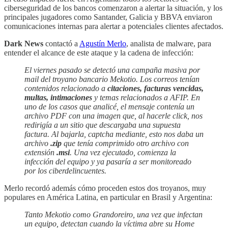
ciberseguridad de los bancos comenzaron a alertar la situación, y los
principales jugadores como Santander, Galicia y BBVA enviaron
comunicaciones internas para alertar a potenciales clientes afectados.
Dark News
contactó a
Agustín Merlo
, analista de malware, para
entender el alcance de este ataque y la cadena de infección:
El viernes pasado se detectó una campaña masiva por
mail del troyano bancario Mekotio. Los correos tenían
contenidos relacionado a
citaciones, facturas vencidas,
multas, intimaciones
y temas relacionados a AFIP. En
uno de los casos que analicé, el mensaje contenía un
archivo PDF con una imagen que, al hacerle click, nos
redirigía a un sitio que descargaba una supuesta
factura. Al bajarla, captcha mediante, esto nos daba un
archivo
.zip
que tenía comprimido otro archivo con
extensión
.msi
. Una vez ejecutado, comienza la
infección del equipo y ya pasaría a ser monitoreado
por los ciberdelincuentes.
Merlo recordó además cómo proceden estos dos troyanos, muy
populares en América Latina, en particular en Brasil y Argentina:
Tanto Mekotio como Grandoreiro, una vez que infectan
un equipo, detectan cuando la víctima abre su Home