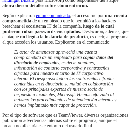
Midnight Blizard
para Microsoft) como responsable del ataque,
ahora dieron detalles sobre cómo entraron.
Según explicaron
en un comunicado
, el acceso fue por
una cuenta
comprometida
de un empleado que le permitió a los hackers
breachear el ecosistema IT de la compañía,
luego de lo cual
pudieron robar passwords encriptados
. Destacaron, además, que
el ataque
no llegó a la instancia de producto
, es decir, al programa
al que acceden los usuarios. Explicaron en el comunicado:
El actor de amenazas aprovechó una cuenta
comprometida de un empleado para
copiar datos del
directorio de empleados
, es decir, nombres,
información de contacto corporativa y contraseñas
cifradas para nuestro entorno de IT corporativo
interno. El riesgo asociado a las contraseñas cifradas
contenidas en el directorio se mitigó en colaboración
con los principales expertos de nuestro socio de
respuesta a incidentes, Microsoft. Hemos reforzado al
máximo los procedimientos de autenticación internos y
hemos implantado más capas de protección.
Por el tipo de software que es TeamViewer, diversas organizaciones
publicaron advertencias internas sobre el programa, aunque el
breach no afectaría este entorno del usuario final.