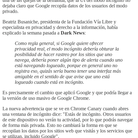
una de las quejas de la demanda, que la UI del modo incógnito no
dejaba claro que Google recopila datos de los usuarios del modo
privado.
Beatriz Busaniche, presidenta de la Fundación Vía Libre y
especialista en privacidad y derecho a la información, había
explicado la semana pasada a
Dark News
:
Como regla general, si Google quiere ofrecer
privacidad real, el modo incógnito debería obturar la
posibilidad de hacer rastreo por los sitios que uno
navega, debería poner algún tipo de alerta cuando uno
está navegando logueado, porque en general uno no
registra eso, quizás sería bueno tener una interfaz más
amigable en el sentido de que avise que uno está
logueado cuando está en incógnito.
Es precisamente el cambio que aplicó Google y que podría llegar a
la versión de uso masivo de Google Chrome.
La nueva advertencia que se ve en Chrome Canary cuando abres
una ventana de incógnito dice: "Estás de incógnito. Otros usuarios
de este dispositivo no verán tu actividad, por lo que podrás navegar
de forma más privada. Esto no cambiará la forma en que se
recopilan los datos por los sitios web que visitás y los servicios que
se utilizan, incluido Google".