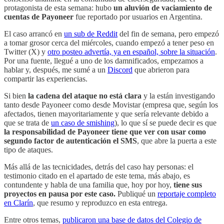
protagonista de esta semana: hubo
un aluvión de vaciamiento de
cuentas de Payoneer
fue reportado por usuarios en Argentina.
El caso arrancó en
un sub de Reddit
del fin de semana, pero empezó
a tomar grosor cerca del miércoles, cuando empezó a tener peso en
Twitter (X) y
otro posteo advertía, ya en español, sobre la situación
.
Por una fuente, llegué a uno de los damnificados, empezamos a
hablar y, después, me sumé a un
Discord
que abrieron para
compartir las experiencias.
Si bien
la cadena del ataque no está clara
y la están investigando
tanto desde Payoneer como desde Movistar (empresa que, según los
afectados, tienen mayoritariamente y que sería relevante debido a
que se trata de
un caso de smishing
), lo que sí se puede decir es que
la responsabilidad de Payoneer tiene que ver con usar como
segundo factor de autenticación el SMS
, que abre la puerta a este
tipo de ataques.
Más allá de las tecnicidades, detrás del caso hay personas: el
testimonio citado en el apartado de este tema, más abajo, es
contundente y habla de una familia que, hoy por hoy,
tiene sus
proyectos en pausa por este caso.
Publiqué un
reportaje completo
en Clarín
, que resumo y reproduzco en esta entrega.
Entre otros temas,
publicaron una base de datos del Colegio de