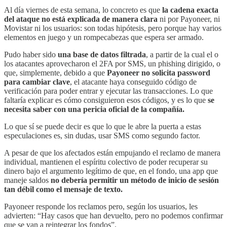
Al día viernes de esta semana, lo concreto es que
la cadena exacta
del ataque no está explicada de manera clara
ni por Payoneer, ni
Movistar ni los usuarios: son todas hipótesis, pero porque hay varios
elementos en juego y un rompecabezas que espera ser armado.
Pudo haber sido
una base de datos filtrada
, a partir de la cual el o
los atacantes aprovecharon el 2FA por SMS, un phishing dirigido, o
que, simplemente, debido a que
Payoneer no solicita password
para cambiar clave
, el atacante haya conseguido código de
verificación para poder entrar y ejecutar las transacciones. Lo que
faltaría explicar es cómo consiguieron esos códigos, y es lo que
se
necesita saber con una pericia oficial de la compañía.
Lo que sí se puede decir es que lo que le abre la puerta a estas
especulaciones es, sin dudas, usar SMS como segundo factor.
A pesar de que los afectados están empujando el reclamo de manera
individual, mantienen el espíritu colectivo de poder recuperar su
dinero bajo el argumento legítimo de que, en el fondo, una app que
maneje saldos
no debería permitir un método de inicio de sesión
tan débil como el mensaje de texto.
Payoneer responde los reclamos pero, según los usuarios, les
advierten: “Hay casos que han devuelto, pero no podemos confirmar
que se van a reintegrar los fondos”.