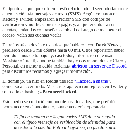
El tipo de ataque que sufrieron está relacionado al segundo factor de
autenticación vía mensajes de texto (
SMS
). Según contaron en
Reddit y Twitter, empezaron a recibir SMS con códigos de
verificación y notificaciones de pagos y, al querer entrar a sus
cuentas, tenían las contraseñas cambiadas. Luego de recuperar el
acceso, veían sus cuentas vacías.
Entre los afectados hay usuarios que hablaron con
Dark News
y
perdieron desde 5 mil dólares hasta 60 mil. Otros reportaron haber
perdido “años de trabajo” y, casi todos, informaron que usan
Movistar o Tuenti, aunque también hay casos reportados de Claro y
Personal, en menor medida. Además,
abrieron un server de Discord
para discutir los reclamos y agregar información.
El domingo, un hilo en Reddit titulado
“Hacked, a shame”
,
comenzó a hacer ruido. Más tarde, aparecieron réplicas en Twitter y
se instaló el hashtag
#PayoneerHacked.
Este medio se contactó con uno de los afectados, que prefirió
permanecer en el anonimato, para entender la operatoria:
El fin de semana me llegan varios SMS de madrugada
con el típico mensaje de verificación de identidad para
acceder a la cuenta. Entro a Payoneer, no puedo entrar