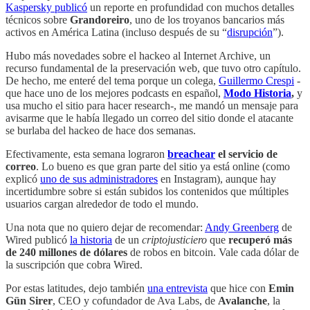
Kaspersky publicó
un reporte en profundidad con muchos detalles
técnicos sobre
Grandoreiro
, uno de los troyanos bancarios más
activos en América Latina (incluso después de su “
disrupción
”).
Hubo más novedades sobre el hackeo al Internet Archive, un
recurso fundamental de la preservación web, que tuvo otro capítulo.
De hecho, me enteré del tema porque un colega,
Guillermo Crespi
-
que hace uno de los mejores podcasts en español,
Modo Historia
,
y
usa mucho el sitio para hacer research-, me mandó un mensaje para
avisarme que le había llegado un correo del sitio donde el atacante
se burlaba del hackeo de hace dos semanas.
Efectivamente, esta semana lograron
breachear
el servicio de
correo
. Lo bueno es que gran parte del sitio ya está online (como
explicó
uno de sus administradores
en Instagram), aunque hay
incertidumbre sobre si están subidos los contenidos que múltiples
usuarios cargan alrededor de todo el mundo.
Una nota que no quiero dejar de recomendar:
Andy Greenberg
de
Wired publicó
la historia
de un
criptojusticiero
que
recuperó más
de 240 millones de dólares
de robos en bitcoin. Vale cada dólar de
la suscripción que cobra Wired.
Por estas latitudes, dejo también
una entrevista
que hice con
Emin
Gün Sirer
, CEO y cofundador de Ava Labs, de
Avalanche
, la