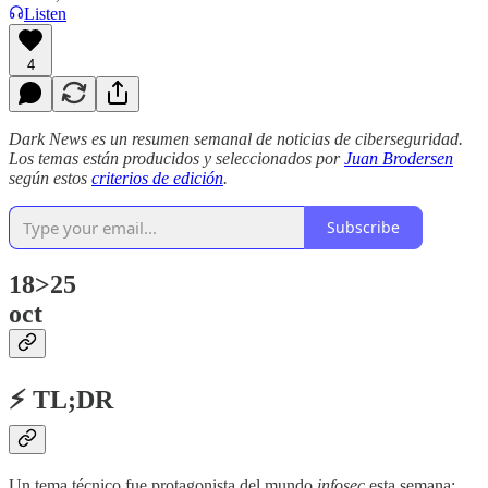
Listen
4
Dark News es un resumen semanal de noticias de ciberseguridad.
Los temas están producidos y seleccionados por
Juan Brodersen
según estos
criterios de edición
.
Subscribe
18>25
oct
⚡ TL;DR
Un tema técnico fue protagonista del mundo
infosec
esta semana: