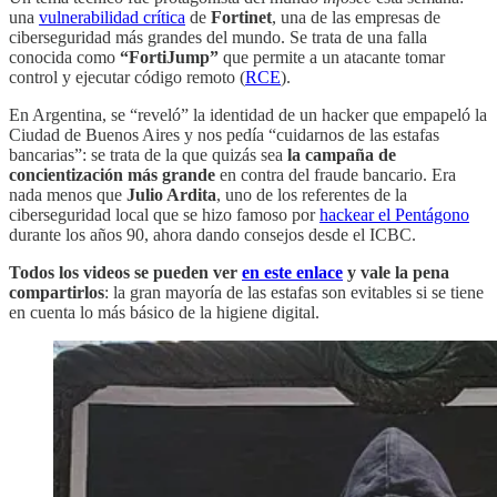
una
vulnerabilidad crítica
de
Fortinet
, una de las empresas de
ciberseguridad más grandes del mundo. Se trata de una falla
conocida como
“FortiJump”
que permite a un atacante tomar
control y ejecutar código remoto (
RCE
).
En Argentina, se “reveló” la identidad de un hacker que empapeló la
Ciudad de Buenos Aires y nos pedía “cuidarnos de las estafas
bancarias”: se trata de la que quizás sea
la campaña de
concientización más grande
en contra del fraude bancario. Era
nada menos que
Julio Ardita
, uno de los referentes de la
ciberseguridad local que se hizo famoso por
hackear el Pentágono
durante los años 90, ahora dando consejos desde el ICBC.
Todos los videos se pueden ver
en este enlace
y vale la pena
compartirlos
: la gran mayoría de las estafas son evitables si se tiene
en cuenta lo más básico de la higiene digital.