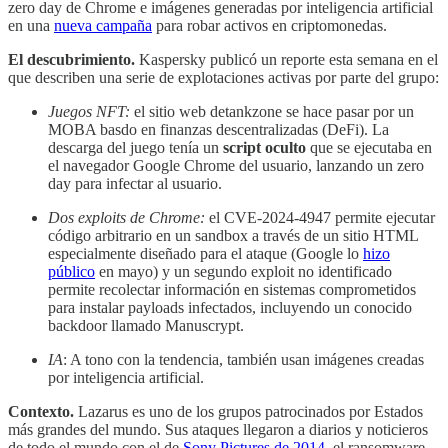
zero day de Chrome e imágenes generadas por inteligencia artificial
en una
nueva campaña
para robar activos en criptomonedas.
El descubrimiento.
Kaspersky publicó un reporte esta semana en el
que describen una serie de explotaciones activas por parte del grupo:
Juegos NFT:
el sitio web detankzone se hace pasar por un
MOBA basdo en finanzas descentralizadas (DeFi). La
descarga del juego tenía un
script oculto
que se ejecutaba en
el navegador Google Chrome del usuario, lanzando un zero
day para infectar al usuario.
Dos exploits de Chrome:
el CVE-2024-4947 permite ejecutar
código arbitrario en un sandbox a través de un sitio HTML
especialmente diseñado para el ataque (Google lo
hizo
público
en mayo) y un segundo exploit no identificado
permite recolectar información en sistemas comprometidos
para instalar payloads infectados, incluyendo un conocido
backdoor llamado Manuscrypt.
IA
: A tono con la tendencia, también usan imágenes creadas
por inteligencia artificial.
Contexto.
Lazarus es uno de los grupos patrocinados por Estados
más grandes del mundo. Sus ataques llegaron a diarios y noticieros
de todo el mundo con el de
Sony Pictures de 2014
, el ransomware