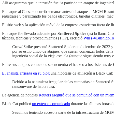
Allí aseguraron que la intrusión fue “a partir de un ataque de ingenie
El ataque al Caesars ocurrió semanas antes del ataque al MGM Resort
registrarse y paralizando los pagos electrónicos, tarjetas digitales, 
El sitio web y la aplicación móvil de la empresa estuvieron fuera de lí
El ataque fue llevado adelante por
Scattered Spider
(así lo llama Cr
tácticas, técnicas y procedimientos (TTP), escribió
Will (@BushidoTo
CrowdStrike presentó Scattered Spider en diciembre de 2022 y
por su estilo único de ataques, que suelen comenzar todos de l
ingeniería social de la vieja escuela (aunque sigue siendo muy 
Entre sus ataques conocidos se encuentra el hackeo a los sistemas de
El analista arriesga en su blog
una hipótesis de afiliación a Black Cat:
Debido a la naturaleza irregular de las campañas de Scattered S
ransomware de habla rusa.
La agencia de noticias
Reuters aseguró que se comunicó con un miem
Black Cat publicó
un extenso comunicado
durante las últimas horas 
Seguimos teniendo acceso a parte de la infraestructura de MGM