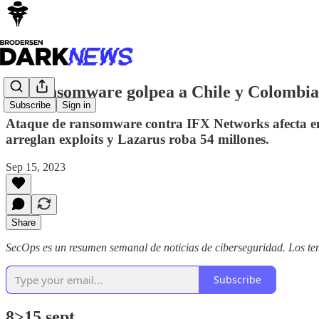
Un ransomware golpea a Chile y Colombia,
Subscribe
Sign in
Ataque de ransomware contra IFX Networks afecta e
arreglan exploits y Lazarus roba 54 millones.
Sep 15, 2023
Share
SecOps es un resumen semanal de noticias de ciberseguridad. Los te
Subscribe
8>15 sept