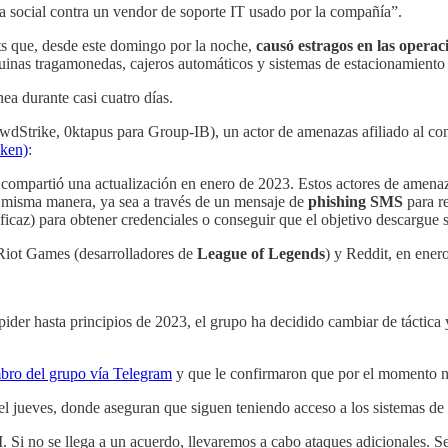
ría social contra un vendor de soporte IT usado por la compañía”.
s que, desde este domingo por la noche,
causó estragos en las oper
máquinas tragamonedas, cajeros automáticos y sistemas de estacionamiento
nea durante casi cuatro días.
owdStrike, 0ktapus para Group-IB), un actor de amenazas afiliado al c
ken)
:
 compartió una actualización en enero de 2023. Estos actores de amen
a misma manera, ya sea a través de un mensaje de
phishing SMS
para re
eficaz) para obtener credenciales o conseguir que el objetivo descargue
 Riot Games (desarrolladores de
League of Legends
) y Reddit, en ener
pider hasta principios de 2023, el grupo ha decidido cambiar de táctica
bro del grupo vía Telegram
y que le confirmaron que por el momento n
del jueves, donde aseguran que siguen teniendo acceso a los sistemas 
. Si no se llega a un acuerdo, llevaremos a cabo ataques adicionales.