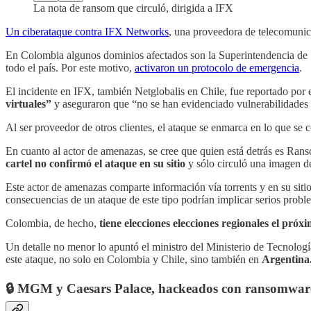
La nota de ransom que circuló, dirigida a IFX
Un ciberataque contra IFX Networks
, una proveedora de telecomunic
En Colombia algunos dominios afectados son la Superintendencia de Sa
todo el país. Por este motivo,
activaron un protocolo de emergencia
.
El incidente en IFX, también Netglobalis en Chile, fue reportado por 
virtuales”
y aseguraron que “no se han evidenciado vulnerabilidades e
Al ser proveedor de otros clientes, el ataque se enmarca en lo que s
En cuanto al actor de amenazas, se cree que quien está detrás es Ran
cartel no confirmó el ataque en su sitio
y sólo circuló una imagen 
Este actor de amenazas comparte información vía torrents y en su siti
consecuencias de un ataque de este tipo podrían implicar serios prob
Colombia, de hecho,
tiene elecciones elecciones regionales el próx
Un detalle no menor lo apuntó el ministro del Ministerio de Tecnolo
este ataque, no solo en Colombia y Chile, sino también en
Argentina
🔒 MGM y Caesars Palace, hackeados con ransomwar