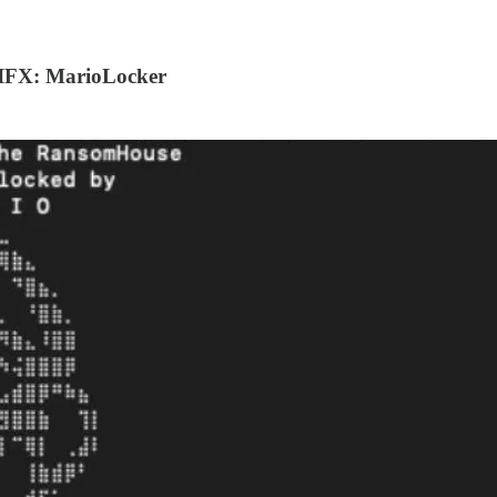
 IFX: MarioLocker