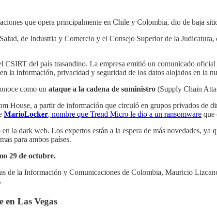
aciones que opera principalmente en Chile y Colombia, dio de baja siti
lud, de Industria y Comercio y el Consejo Superior de la Judicatura, q
el CSIRT del país trasandino. La empresa emitió un comunicado oficial 
n la información, privacidad y seguridad de los datos alojados en la n
e conoce como un
ataque a la cadena de suministro
(Supply Chain Atta
som House, a partir de información que circuló en grupos privados de di
de
MarioLocker
, nombre que Trend Micro le dio a un ransomware
que 
o en la dark web. Los expertos están a la espera de más novedades, ya 
lemas para ambos países.
imo 29 de octubre.
gías de la Información y Comunicaciones de Colombia, Mauricio Lizcano
.
e en Las Vegas