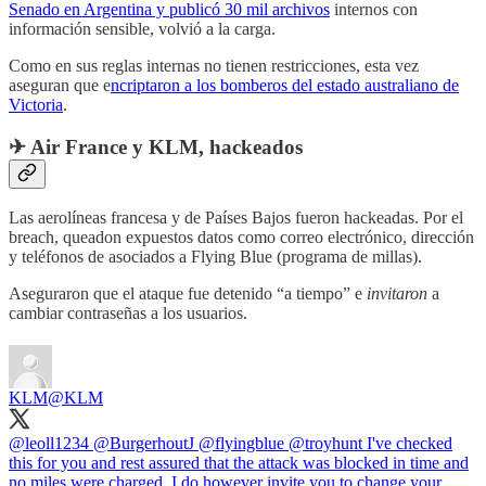
Senado en Argentina y publicó 30 mil archivos
internos con
información sensible, volvió a la carga.
Como en sus reglas internas no tienen restricciones, esta vez
aseguran que e
ncriptaron a los bomberos del estado australiano de
Victoria
.
✈ Air France y KLM, hackeados
Las aerolíneas francesa y de Países Bajos fueron hackeadas. Por el
breach, queadon expuestos datos como correo electrónico, dirección
y teléfonos de asociados a Flying Blue (programa de millas).
Aseguraron que el ataque fue detenido “a tiempo” e
invitaron
a
cambiar contraseñas a los usuarios.
KLM
@KLM
@leoll1234
@BurgerhoutJ
@flyingblue
@troyhunt
I've checked
this for you and rest assured that the attack was blocked in time and
no miles were charged. I do however invite you to change your