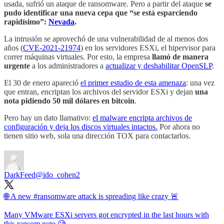
usada, sufrió un ataque de ransomware. Pero a partir del ataque
se
pudo identificar una nueva cepa que “se está esparciendo
rapidísimo”:
Nevada
.
La intrusión se aprovechó de una vulnerabilidad de al menos dos
años (
CVE-2021-21974
) en los servidores ESXi, el hipervisor para
correr máquinas virtuales. Por esto, la empresa
llamó de manera
urgente
a los administradores a
actualizar y deshabilitar OpenSLP
.
El 30 de enero apareció
el primer estudio de esta amenaza
: una vez
que entran, encriptan los archivos del servidor ESXi y dejan
una
nota pidiendo 50 mil dólares en bitcoin
.
Pero hay un dato llamativo:
el malware encripta archivos de
configuración y deja los discos virtuales intactos.
Por ahora no
tienen sitio web, sola una dirección TOX para contactarlos.
DarkFeed
@ido_cohen2
🌐 A new
#ransomware
attack is spreading like crazy 🚨
Many VMware ESXi servers got encrypted in the last hours with
this ransom note 🧐