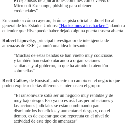
RDP, abusos de aplicaciones comunes como VPNs o
Microsoft Exchange, phishing para obtener
credenciales”
En cuanto a cómo cayeron, la única pista oficial la dio el fiscal
general de los Estados Unidos:
“Hackeamos a los hackers”
, dando a
entender que Hive puede haber dejado alguna puerta trasera abierta.
Robert Lipovsky
, principal investigador de inteligencia de
amenazas de ESET, apuntó una idea intresante:
“Muchas de estas bandas se han vuelto muy codiciosas
y también han estado atacando a organizaciones
sanitarias y al gobierno, lo que ha atraído la atención
sobre ellas”
Brett Callow
, de Emsisoft, advierte un cambio en el negocio que
podría explicar ciertas diferencias internas en el grupo:
“El ransomware solía ser un negocio muy rentable y de
muy bajo riesgo. Eso ya no es así. Las perturbaciones y
las acciones judiciales se están combinando para
disminuir los beneficios y aumentar el riesgo y, con el
tiempo, es de esperar que eso repercuta en el nivel de
actividad de este tipo de amenazas”