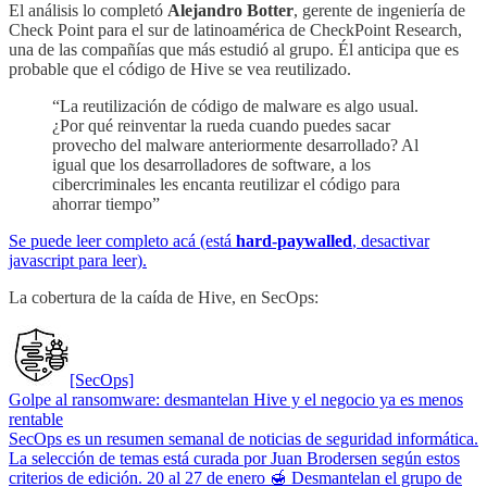
El análisis lo completó
Alejandro Botter
, gerente de ingeniería de
Check Point para el sur de latinoamérica de CheckPoint Research,
una de las compañías que más estudió al grupo. Él anticipa que es
probable que el código de Hive se vea reutilizado.
“La reutilización de código de malware es algo usual.
¿Por qué reinventar la rueda cuando puedes sacar
provecho del malware anteriormente desarrollado? Al
igual que los desarrolladores de software, a los
cibercriminales les encanta reutilizar el código para
ahorrar tiempo”
Se puede leer completo acá (está
hard-paywalled
, desactivar
javascript para leer).
La cobertura de la caída de Hive, en SecOps:
[SecOps]
Golpe al ransomware: desmantelan Hive y el negocio ya es menos
rentable
SecOps es un resumen semanal de noticias de seguridad informática.
La selección de temas está curada por Juan Brodersen según estos
criterios de edición. 20 al 27 de enero 🍯 Desmantelan el grupo de