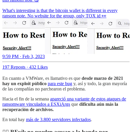
What's interesting is that the bitcoin wallet is different in every
ransom note. No website for the group, only TOX id 👀
9:59 PM · Feb 3, 2023
197 Reposts
·
432 Likes
En cuanto a VMWare, es llamativo es que
desde marzo de 2021
hay un exploit público
para este bug
y, así y todo, la gran mayoría
de las compañías no parchearon el problema.
Hacia el fin de la semana
apareció una variante de estos ataques de
ransomware vinculados a ESXiArgs
que
dificulta aún más la
recuperación de archivos.
En total hay
más de 3.800 servidores infectados
.
👨‍⚖️ REvil: no pueden acusar a la banda por