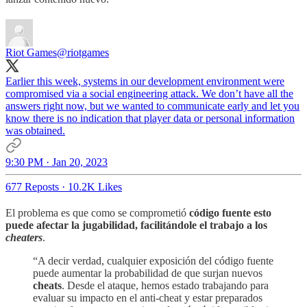
Riot Games
@riotgames
Earlier this week, systems in our development environment were
compromised via a social engineering attack. We don’t have all the
answers right now, but we wanted to communicate early and let you
know there is no indication that player data or personal information
was obtained.
9:30 PM · Jan 20, 2023
677 Reposts
·
10.2K Likes
El problema es que como se comprometió
código fuente
esto
puede afectar la jugabilidad, facilitándole el trabajo a los
cheaters
.
“A decir verdad, cualquier exposición del código fuente
puede aumentar la probabilidad de que surjan nuevos
cheats
. Desde el ataque, hemos estado trabajando para
evaluar su impacto en el anti-cheat y estar preparados