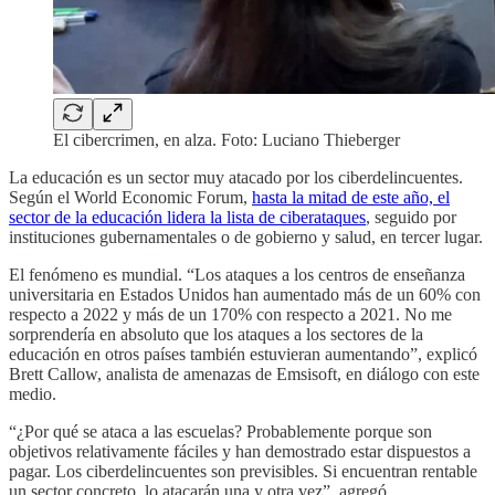
El cibercrimen, en alza. Foto: Luciano Thieberger
La educación es un sector muy atacado por los ciberdelincuentes.
Según el World Economic Forum,
hasta la mitad de este año, el
sector de la educación lidera la lista de ciberataques
, seguido por
instituciones gubernamentales o de gobierno y salud, en tercer lugar.
El fenómeno es mundial. “Los ataques a los centros de enseñanza
universitaria en Estados Unidos han aumentado más de un 60% con
respecto a 2022 y más de un 170% con respecto a 2021. No me
sorprendería en absoluto que los ataques a los sectores de la
educación en otros países también estuvieran aumentando”, explicó
Brett Callow, analista de amenazas de Emsisoft, en diálogo con este
medio.
“¿Por qué se ataca a las escuelas? Probablemente porque son
objetivos relativamente fáciles y han demostrado estar dispuestos a
pagar. Los ciberdelincuentes son previsibles. Si encuentran rentable
un sector concreto, lo atacarán una y otra vez”, agregó.