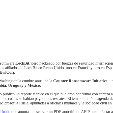
ransomware
LockBit
, pero hackeado por fuerzas de seguridad internacio
 dos afiliados de LockBit en Reino Unido, uno en Francia y otro en Esp
EvilCorp
.
n Washington la cumbre anual de la
Counter Ransomware Initiative
, u
mbia, Uruguay y México.
 publicó un reporte técnico en el que pudieron confirmar con certeza 
en los cuales se habían pagado los rescates. El tema dominó la agenda de
Microsoft a Rusia, apuntadas a oficiales militares y la sociedad civil 
Mekotio
que apunta a descargar un PDF apócrifo de AFIP para infectar a 