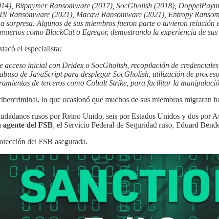
(2014), Bitpaymer Ransomware (2017), SocGholish (2018), DoppelPa
IN Ransomware (2021), Macaw Ransomware (2021), Entropy Ransomwar
una sorpresa. Algunos de sus miembros fueron parte o tuvieron relació
uertos como BlackCat o Egregor, demostrando la experiencia de sus 
acó el especialista:
e acceso inicial con Dridex o SocGholish, recopilación de credenciale
e abuso de JavaScript para desplegar SocGholish, utilización de proc
mientas de terceros como Cobalt Strike, para facilitar la manipulación 
cibercriminal, lo que ocasionó que muchos de sus miembros migraran 
ciudadanos rusos por Reino Unido, seis por Estados Unidos y dos por A
 agente del FSB
, el Servicio Federal de Seguridad ruso, Eduard Bende
protección del FSB asegurada.