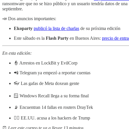
ransomware que no se hizo público y un usuario tendría datos de una 
septiembre.
📣 Dos anuncios importantes:
Ekoparty
publicó la lista de charlas
de su próxima edición
Este sábado es la
Flash Party
en Buenos Aires:
precio de entra
En esta edición:
👮 Arrestos en LockBit y EvilCorp
📲 Telegram ya empezó a reportar cuentas
👓 Las gafas de Meta doxean gente
🪟 Windows Recall llega a su forma final
📡 Encuentran 14 fallas en routers DrayTek
🕵️‍♂️ EE.UU. acusa a los hackers de Trump
⏰
Leer este correo te va a llevar 13 minutos.