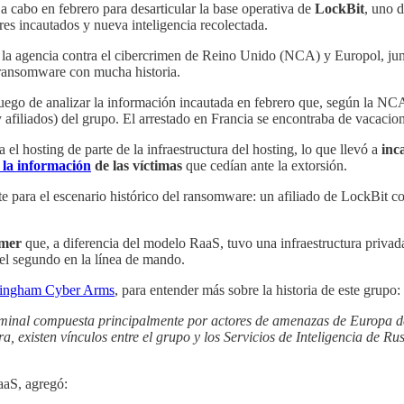
 a cabo en febrero para desarticular la base operativa de
LockBit
, uno 
res incautados y nueva inteligencia recolectada.
la agencia contra el cibercrimen de Reino Unido (NCA) y Europol, junt
 ransomware con mucha historia.
go de analizar la información incautada en febrero que, según la NCA, 
iliados) del grupo. El arrestado en Francia se encontraba de vacacion
 hosting de parte de la infraestructura del hosting, lo que llevó a
inc
 la información
de las víctimas
que cedían ante la extorsión.
te para el escenario histórico del ransomware: un afiliado de LockBit
mer
que, a diferencia del modelo RaaS, tuvo una infraestructura privad
el segundo en la línea de mando.
ingham Cyber Arms
, para entender más sobre la historia de este grupo:
iminal compuesta principalmente por actores de amenazas de Europa de
a, existen vínculos entre el grupo y los Servicios de Inteligencia de Ru
aaS, agregó: