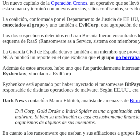
Un nuevo capítulo de la
Operación Cronos
, un operativo que se llevó
esta semana y terminó con nuevos arrestos, sitios confiscados, servido
La coalición, conformada por el Departamento de Justicia de EE.UU, 
conectados al grupo
y uno también a
EvilCorp
, otra agrupación de
Los dos sospechosos detenidos en Gran Bretaña fueron encontrados lue
esquema de RaaS (Ransomware as a Service, sistema con miembros y af
La Guardia Civil de España detuvo también a un miembro que proveía el
NCA publicó un reporte en el que explican que
el grupo
no borraba
Además de estos arrestos, hubo uno que fue particularmente interesan
Ryzhenkov
, vinculado a EvilCorp.
Ryzhenkov está apuntado por haber inyectado el ransomware
BitPay
responsable de distintas operaciones de malware. Según EE.UU., era 
Dark News
contactó a Mauro Eldritch, analista de amenazas de
Birm
Evil Corp, Gold Drake o Indrik Spider es una organización cr
malware. Si bien su motivación es casi exclusivamente financier
organismos de algunos de sus miembros.
En cuanto a los ransomware que usaban y sus afiliaciones a grupos R