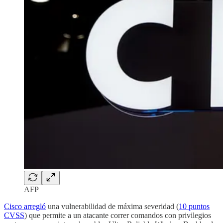
AFP
Cisco arregló
una vulnerabilidad de máxima severidad (
10 puntos
CVSS
) que permite a un atacante correr comandos con privilegios