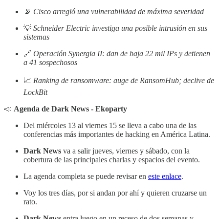
📡
Cisco arregló una vulnerabilidad de máxima severidad
💡
Schneider Electric investiga una posible intrusión en sus
sistemas
🔗
Operación Synergia II: dan de baja 22 mil IPs y detienen
a 41 sospechosos
📈
Ranking de ransomware: auge de RansomHub; declive de
LockBit
📣
Agenda de Dark News - Ekoparty
Del miércoles 13 al viernes 15 se lleva a cabo una de las
conferencias más importantes de hacking en América Latina.
Dark News
va a salir jueves, viernes y sábado, con la
cobertura de las principales charlas y espacios del evento.
La agenda completa se puede revisar en
este enlace
.
Voy los tres días, por si andan por ahí y quieren cruzarse un
rato.
Dark News
entra luego en un receso de dos semanas y