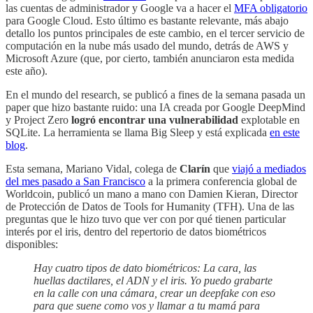
las cuentas de administrador y Google va a hacer el
MFA obligatorio
para Google Cloud. Esto último es bastante relevante, más abajo
detallo los puntos principales de este cambio, en el tercer servicio de
computación en la nube más usado del mundo, detrás de AWS y
Microsoft Azure (que, por cierto, también anunciaron esta medida
este año).
En el mundo del research, se publicó a fines de la semana pasada un
paper que hizo bastante ruido: una IA creada por Google DeepMind
y Project Zero
logró encontrar una vulnerabilidad
explotable en
SQLite. La herramienta se llama Big Sleep y está explicada
en este
blog
.
Esta semana, Mariano Vidal, colega de
Clarín
que
viajó a mediados
del mes pasado a San Francisco
a la primera conferencia global de
Worldcoin, publicó un mano a mano con Damien Kieran, Director
de Protección de Datos de Tools for Humanity (TFH). Una de las
preguntas que le hizo tuvo que ver con por qué tienen particular
interés por el iris, dentro del repertorio de datos biométricos
disponibles:
Hay cuatro tipos de dato biométricos: La cara, las
huellas dactilares, el ADN y el iris. Yo puedo grabarte
en la calle con una cámara, crear un deepfake con eso
para que suene como vos y llamar a tu mamá para