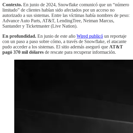
Contexto.
En junio de 2024, Snowflake comunicó que un “número
limitado” de clientes habían sido afectados por un acceso no
autorizado a sus sistemas. Entre las víctimas había nombres de peso:
Advance Auto Parts, AT&T, LendingTree, Neiman Marcus,
Santander y Ticketmaster (Live Nation).
En profundidad.
En junio de este año
Wired publicó
un reportaje
con un paso a paso sobre cómo, a través de Snowflake, el atacante
pudo acceder a los sistemas. El sitio además aseguró que
AT&T
pagó 370 mil dólares
de rescate para recuperar información.