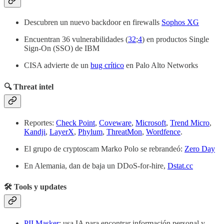
Descubren un nuevo backdoor en firewalls
Sophos XG
Encuentran 36 vulnerabilidades (
32
;
4
) en productos Single
Sign-On (SSO) de IBM
CISA advierte de un
bug crítico
en Palo Alto Networks
🔍 Threat intel
Reportes:
Check Point
,
Coveware
,
Microsoft
,
Trend Micro
,
Kandji
,
LayerX
,
Phylum
,
ThreatMon
,
Wordfence
.
El grupo de cryptoscam Marko Polo se rebrandeó:
Zero Day
En Alemania, dan de baja un DDoS-for-hire,
Dstat.cc
🛠️ Tools y updates
PII Masker
: usa IA para encontrar información personal y