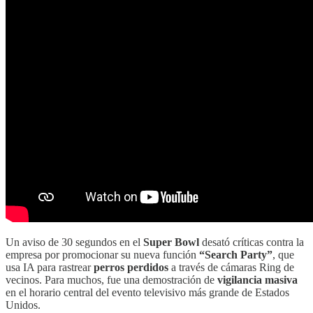
Un aviso de 30 segundos en el
Super Bowl
desató críticas contra la
empresa por promocionar su nueva función
“Search Party”
, que
usa IA para rastrear
perros perdidos
a través de cámaras Ring de
vecinos. Para muchos, fue una demostración de
vigilancia masiva
en el horario central del evento televisivo más grande de Estados
Unidos.