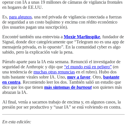
operar con IA a unas 19 millones de cámaras de vigilancia frontales
en hogares de EE.UU.
Es,
para algunos
, una red privada de vigilancia conectada a fuerzas
de seguridad a un costo bajísimo y encima con rédito económico
(los usuarios pagan una suscripción).
Encontré también una entrevista a
Moxie Marlinspike
, fundador de
Signal, donde dice categóricamente que “Telegram no es una app de
mensajería privada, es lo opuesto”. En la comunidad cyber es algo
sabido, pero la explicación vale la pena.
Párrafo aparte para la IA esta semana. Renunció el investigador de
seguridad de Anthropic y dijo que
“el mundo está en peligro”
(en
una tendencia de
muchas otras renuncias
en el rubro). Hubo dos
tuits bastante virales sobre IA. Uno,
muy a favor
. Otro,
bastante
en contra
. Recomiendo leer los dos. También salió un estudio que
dice que los que tienen
más síntomas de
burnout
son quienes más
abrazan la IA.
Al final, venía a sacarnos trabajo de encima y, en algunos casos, la
presión por ser productivo y “usar IA” se está volviendo en contra.
En esta edición: