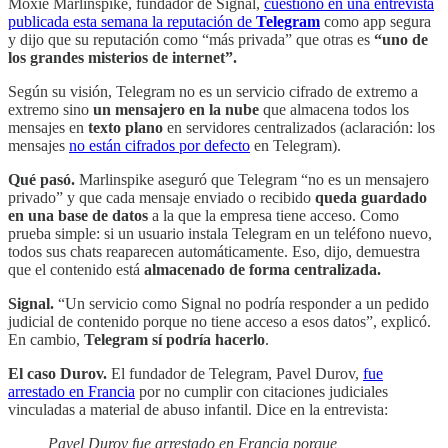
Moxie Marlinspike, fundador de Signal,
cuestionó en una entrevista
publicada esta semana la reputación de
Telegram
como app segura
y dijo que su reputación como “más privada” que otras es
“uno de
los grandes misterios de internet”.
Según su visión, Telegram no es un servicio cifrado de extremo a
extremo sino
un mensajero en la nube
que almacena todos los
mensajes en
texto plano
en servidores centralizados (aclaración: los
mensajes
no están cifrados por defecto
en Telegram).
Qué pasó.
Marlinspike aseguró que Telegram “no es un mensajero
privado” y que cada mensaje enviado o recibido
queda guardado
en una base de datos
a la que la empresa tiene acceso. Como
prueba simple: si un usuario instala Telegram en un teléfono nuevo,
todos sus chats reaparecen automáticamente. Eso, dijo, demuestra
que el contenido está
almacenado de forma centralizada.
Signal.
“Un servicio como Signal no podría responder a un pedido
judicial de contenido porque no tiene acceso a esos datos”, explicó.
En cambio,
Telegram sí podría hacerlo
.
El caso Durov.
El fundador de Telegram, Pavel Durov,
fue
arrestado en Francia
por no cumplir con citaciones judiciales
vinculadas a material de abuso infantil. Dice en la entrevista:
Pavel Durov fue arrestado en Francia porque