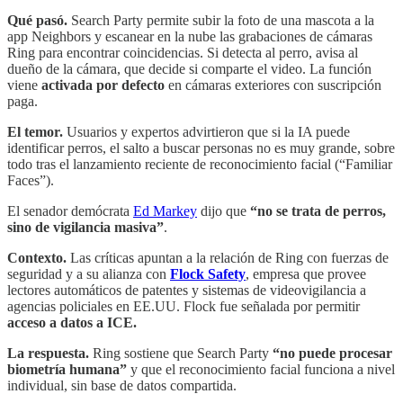
Qué pasó.
Search Party permite subir la foto de una mascota a la
app Neighbors y escanear en la nube las grabaciones de cámaras
Ring para encontrar coincidencias. Si detecta al perro, avisa al
dueño de la cámara, que decide si comparte el video. La función
viene
activada por defecto
en cámaras exteriores con suscripción
paga.
El temor.
Usuarios y expertos advirtieron que si la IA puede
identificar perros, el salto a buscar personas no es muy grande, sobre
todo tras el lanzamiento reciente de reconocimiento facial (“Familiar
Faces”).
El senador demócrata
Ed Markey
dijo que
“no se trata de perros,
sino de vigilancia masiva”
.
Contexto.
Las críticas apuntan a la relación de Ring con fuerzas de
seguridad y a su alianza con
Flock Safety
, empresa que provee
lectores automáticos de patentes y sistemas de videovigilancia a
agencias policiales en EE.UU. Flock fue señalada por permitir
acceso a datos a ICE.
La respuesta.
Ring sostiene que Search Party
“no puede procesar
biometría humana”
y que el reconocimiento facial funciona a nivel
individual, sin base de datos compartida.