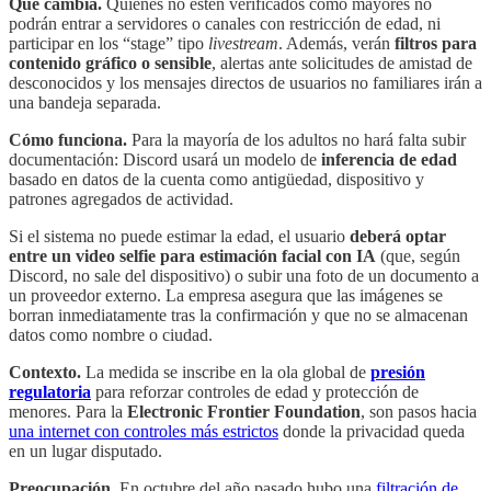
Qué cambia.
Quienes no estén verificados como mayores no
podrán entrar a servidores o canales con restricción de edad, ni
participar en los “stage” tipo
livestream
. Además, verán
filtros para
contenido gráfico o sensible
, alertas ante solicitudes de amistad de
desconocidos y los mensajes directos de usuarios no familiares irán a
una bandeja separada.
Cómo funciona.
Para la mayoría de los adultos no hará falta subir
documentación: Discord usará un modelo de
inferencia de edad
basado en datos de la cuenta como antigüedad, dispositivo y
patrones agregados de actividad.
Si el sistema no puede estimar la edad, el usuario
deberá optar
entre un video selfie para estimación facial con IA
(que, según
Discord, no sale del dispositivo) o subir una foto de un documento a
un proveedor externo. La empresa asegura que las imágenes se
borran inmediatamente tras la confirmación y que no se almacenan
datos como nombre o ciudad.
Contexto.
La medida se inscribe en la ola global de
presión
regulatoria
para reforzar controles de edad y protección de
menores. Para la
Electronic Frontier Foundation
, son pasos hacia
una internet con controles más estrictos
donde la privacidad queda
en un lugar disputado.
Preocupación.
En octubre del año pasado hubo una
filtración de