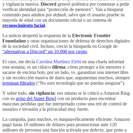
y vigilancia masiva.
Discord
generó polémica por comenzar a pedir
verificar identidad para “protección de menores”. Van a bloquear
contenido para adultos por
default
, salvo que el usuario pruebe su
mayoría de edad con un documento oficial o un sistema de
reconocimiento facial
.
La noticia despertó la respuesta de la
Electronic Frontier
Foundation
y otras organizaciones de defensa de derechos digitales
de la sociedad civil. Incluso, creció la búsqueda en Google de
“alternativas a Discord” un 10.000 por ciento
.
El caso, me decía
Carolina Martínez Elebi
en una charla informal
esta semana, es un clásico
dilema
: cómo proteger a los menores y
sacarse de encima bots, por un lado, vs. garantizar una internet libre
y sin recolección masiva de datos que, argumentan muchos, siempre
terminan filtrados
(“No uses tecnología que no puedas asegurar”).
Y sobre todo,
sin vigilancia
: eso mismo se le criticó a Amazon Ring
con su
aviso del Super Bowl
con un producto para encontrar
mascotas perdidas que fue interpretado como una red de control de
usuarios e invasión a la privacidad muy fuerte.
La campaña, para muchos, es maquiavélicamente eficiente: Amazon
pagó hasta 10 millones de dólares para promocionar ante 120
millones de personas una función activada por defecto, que pone a