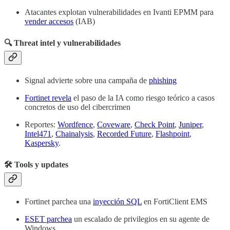
Atacantes explotan vulnerabilidades en Ivanti EPMM para
vender accesos
(IAB)
🔍 Threat intel y vulnerabilidades
Signal advierte sobre una campaña de
phishing
Fortinet revela
el paso de la IA como riesgo teórico a casos
concretos de uso del cibercrimen
Reportes:
Wordfence
,
Coveware
,
Check Point
,
Juniper
,
Intel471
,
Chainalysis
,
Recorded Future
,
Flashpoint
,
Kaspersky
.
🛠️ Tools y updates
Fortinet parchea una
inyección SQL
en FortiClient EMS
ESET parchea
un escalado de privilegios en su agente de
Windows