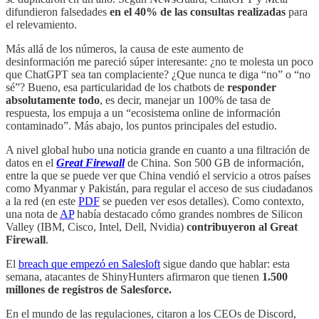
difundieron falsedades
en el 40% de las consultas realizadas
para
el relevamiento.
Más allá de los números, la causa de este aumento de
desinformación me pareció súper interesante: ¿no te molesta un poco
que ChatGPT sea tan complaciente? ¿Que nunca te diga “no” o “no
sé”? Bueno, esa particularidad de los chatbots de
responder
absolutamente todo
, es decir, manejar un 100% de tasa de
respuesta, los empuja a un “ecosistema online de información
contaminado”. Más abajo, los puntos principales del estudio.
A nivel global hubo una noticia grande en cuanto a una filtración de
datos en el
Great Firewall
de China. Son 500 GB de información,
entre la que se puede ver que China vendió el servicio a otros países
como Myanmar y Pakistán, para regular el acceso de sus ciudadanos
a la red (en este
PDF
se pueden ver esos detalles). Como contexto,
una nota de
AP
había destacado cómo grandes nombres de Silicon
Valley (IBM, Cisco, Intel, Dell, Nvidia)
contribuyeron al Great
Firewall
.
El
breach que empezó en Salesloft
sigue dando que hablar: esta
semana, atacantes de ShinyHunters afirmaron que tienen
1.500
millones de registros de Salesforce.
En el mundo de las regulaciones, citaron a los CEOs de Discord,