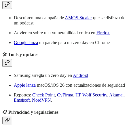
Descubren una campaña de
AMOS Stealer
que se disfraza de
un podcast
Advierten sobre una vulnerabilidad crítica en
Firefox
Google lanza
un parche para un zero day en Chrome
🛠️ Tools y updates
Samsung arregla un zero day en
Android
Apple lanza
macOS/iOS 26 con actualizaciones de seguridad
Reportes:
Check Point
,
CyFirma
,
HP Wolf Security
,
Akamai
,
Emsisoft
,
NordVPN
.
📋 Privacidad y regulaciones