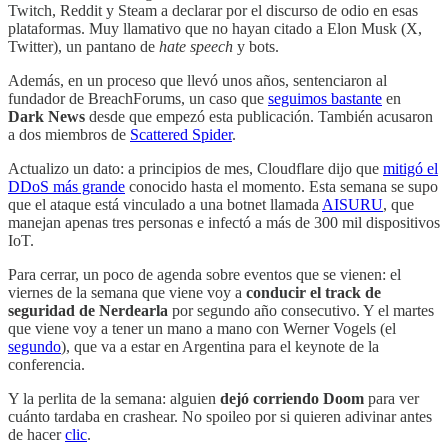
Twitch, Reddit y Steam a declarar por el discurso de odio en esas
plataformas. Muy llamativo que no hayan citado a Elon Musk (X,
Twitter), un pantano de
hate speech
y bots.
Además, en un proceso que llevó unos años, sentenciaron al
fundador de BreachForums, un caso que
seguimos bastante
en
Dark News
desde que empezó esta publicación. También acusaron
a dos miembros de
Scattered Spider
.
Actualizo un dato: a principios de mes, Cloudflare dijo que
mitigó el
DDoS más grande
conocido hasta el momento. Esta semana se supo
que el ataque está vinculado a una botnet llamada
AISURU
, que
manejan apenas tres personas e infectó a más de 300 mil dispositivos
IoT.
Para cerrar, un poco de agenda sobre eventos que se vienen: el
viernes de la semana que viene voy a
conducir el track de
seguridad de Nerdearla
por segundo año consecutivo. Y el martes
que viene voy a tener un mano a mano con Werner Vogels (el
segundo
), que va a estar en Argentina para el keynote de la
conferencia.
Y la perlita de la semana: alguien
dejó corriendo Doom
para ver
cuánto tardaba en crashear. No spoileo por si quieren adivinar antes
de hacer
clic
.