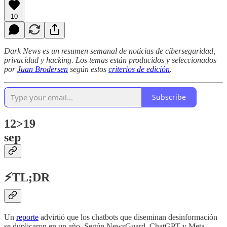
10
Dark News es un resumen semanal de noticias de ciberseguridad,
privacidad y hacking. Los temas están producidos y seleccionados
por
Juan Brodersen
según estos
criterios de edición
.
Subscribe
12>19
sep
⚡TL;DR
Un
reporte
advirtió que los chatbots que diseminan desinformación
se duplicaron en un año. Según NewsGuard, ChatGPT y Meta