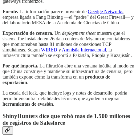
gateways fronterizos.
Fuente.
La información parece provenir de
Geedge Networks
,
empresa ligada a Fang Binxing —el “padre” del Great Firewall— y
del laboratorio MESA de la Academia de Ciencias de China.
Exportación de censura.
Un
deployment sheet
muestra que el
sistema fue instalado en 26 data centers de Myanmar, con tableros
que monitoreaban hasta 81 millones de conexiones TCP
simultáneas. Según
WIRED
y
Amnistía Internacional
, la
infraestructura también se exportó a Pakistán, Etiopía y Kazajistán.
Por qué importa.
La filtración abre una ventana inédita al modo en
que China construye y mantiene su infraestructura de censura, pero
también expone cómo la transforma en un
producto de
exportación
.
La escala del leak, que incluye logs y notas de desarrollo, podría
permitir encontrar debilidades técnicas que ayuden a mejorar
herramientas de evasión
.
ShinyHunters dice que robó más de 1.500 millones
de registros de Salesforce