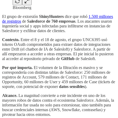
Bloomberg
El grupo de extorsión
ShinyHunters
dice que robó
1.500 millones
de registros
de
Salesforce
de
760 empresas
. Los atacantes usaron
ingeniería social y apps infectadas para infiltrarse en instancias de
Salesforce y exfiltrar datos de clientes.
Contexto.
Entre el 8 y el 18 de agosto, el grupo UNC6395 usó
tokens OAuth comprometidos para extraer datos de integraciones
entre Drift (el chatbot de IA de Salesloft) y Salesforce. A partir de
allí empezaron a acceder a otras empresas. El pie inicial lo pusieron
al acceder al repositorio privado de
GitHub
de Salesloft.
Por qué importa.
El volumen de la filtración es masivo y se
correspondería con distintas tablas de Salesforce: 250 millones de
registros de Account, 579 millones de Contact, 171 millones de
Opportunity, 60 millones de User y 459 millones de Case (tickets de
soporte, con potencial de exponer
datos sensibles
).
Alcance.
La magnitud convierte a este incidente en uno de los
mayores robos de datos contra el ecosistema Salesforce. Además, la
información fue usada no solo para extorsionar, sino también para
buscar credenciales internas (AWS, Snowflake, contraseñas) y
pivotear hacia otros entornos.