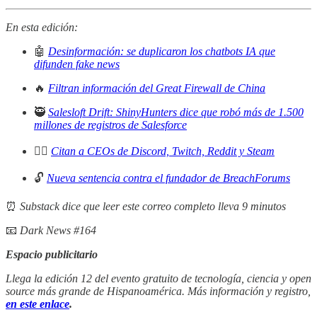
En esta edición:
🤖
Desinformación: se duplicaron los chatbots IA que
difunden fake news
🔥
Filtran información del Great Firewall de China
🥷
Salesloft Drift: ShinyHunters dice que robó más de 1.500
millones de registros de Salesforce
👨‍⚖️
Citan a CEOs de Discord, Twitch, Reddit y Steam
🔓
Nueva sentencia contra el fundador de BreachForums
⏰
Substack dice que leer este correo completo lleva 9 minutos
📧
Dark News #164
Espacio publicitario
Llega la edición 12 del evento gratuito de tecnología, ciencia y open
source más grande de Hispanoamérica. Más información y registro,
en este enlace
.