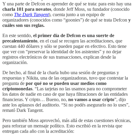
Y una parte de Defcon es aprender de qué se trata: para esto hay una
charla 101 para novatos
, donde Jeff Moss, su fundador (conocido
como
The Dark Tangent
), cuenta junto a un equipo de
organizadores (conocidos como “goonies”) de qué se trata Defcon
y
cuáles son sus reglas.
En este sentido,
el primer día de Defcon es una suerte de
precalentamiento
, en el cual se recogen las acreditaciones, que
cuestan 440 dólares y sólo se pueden pagar en efectivo. Esto tiene
que ver con “preservar la identidad de los asistentes” y no dejar
registros electrónicos de sus transacciones, explican desde la
organización.
De hecho, al final de la charla hubo una sesión de preguntas y
respuestas y Nikita, una de las organizadoras, tuvo que contestar la
pregunta de
por qué no se pueden usar medios como
criptomonedas
. “Las tarjetas no las usamos para no comprometer
los datos de nadie en caso de que haya filtraciones de las entidades
financieras. Y cripto… Bueno, no,
no vamos a usar cripto
”, dijo
ante los aplausos del auditorio. “Si no podés asegurarlo no lo uses”,
remató Dark Tangent.
Pero también Moss aprovechó, más allá de estas cuestiones técnicas,
para reforzar un mensaje político. Esto escribió en la revista que
entregan cada año con la acreditación: