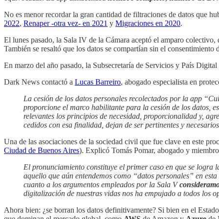
No es menor recordar la gran cantidad de filtraciones de datos que h
2022
,
Renaper -otra vez- en 2021
y
Migraciones en 2020
.
El lunes pasado, la Sala IV de la Cámara aceptó el amparo colectivo, 
También se resaltó que los datos se compartían sin el consentimiento d
En marzo del año pasado, la Subsecretaría de Servicios y País Digital
Dark News contactó a
Lucas Barreiro
, abogado especialista en protec
La cesión de los datos personales recolectados por la app “
proporcione el marco habilitante para la cesión de los datos, e
relevantes los principios de necesidad, proporcionalidad y, agr
cedidos con esa finalidad, dejan de ser pertinentes y necesarios
Una de las asociaciones de la sociedad civil que fue clave en este pro
Ciudad de Buenos Aires
). Explicó Tomás Pomar, abogado y miembro 
El pronunciamiento constituye el primer caso en que se logra la
aquello que aún entendemos como “datos personales” en esta r
cuanto a los argumentos empleados por la Sala V
consideramo
digitalización de nuestras vidas nos ha empujado a todos los o
Ahora bien: ¿se borran los datos definitivamente? Si bien en el Esta
que dominan el mercado global, como
AWS
de Amazon y
Azure
de M