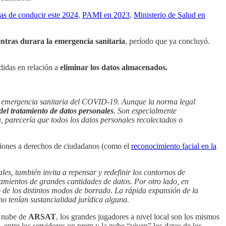
ias de conducir este 2024
,
PAMI en 2023
,
Ministerio de Salud en
ientras durara la emergencia sanitaria
, período que ya concluyó.
didas en relación a
eliminar los datos almacenados.
a emergencia sanitaria del COVID-19. Aunque la norma legal
del tratamiento de datos personales
. Son especialmente
a, parecería que todos los datos personales recolectados o
laciones a derechos de ciudadanos (como el
reconocimiento facial en la
les, también invita a repensar y redefinir los contornos de
mientos de grandes cantidades de datos. Por otro lado, en
de los distintos modos de borrado. La rápida expansión de la
no tenían sustancialidad jurídica alguna.
a nube de
ARSAT
, los grandes jugadores a nivel local son los mismos
, entre los servidores on prem y la nube “viven” los datos de los