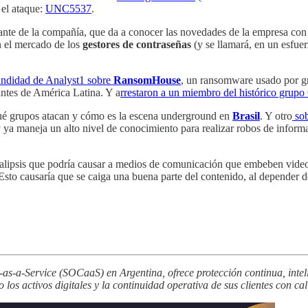
 el ataque:
UNC5537
.
e de la compañía, que da a conocer las novedades de la empresa con s
n el mercado de los
gestores de contraseñas
(y se llamará, en un esfu
undidad de Analyst1 sobre
RansomHouse
, un ransomware usado por g
ntes de América Latina. Y a
rrestaron a un miembro del histórico grupo
 qué grupos atacan y cómo es la escena underground en
Brasil
. Y otro
sob
 ya maneja un alto nivel de conocimiento para realizar robos de inform
ocalipsis que podría causar a medios de comunicación que embeben vide
Esto causaría que se caiga una buena parte del contenido, al depender de
s-a-Service (SOCaaS) en Argentina, ofrece protección continua, inteli
os activos digitales y la continuidad operativa de sus clientes con cal