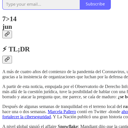
Subscribe
7>14
jun
⚡ TL;DR
A más de cuatro años del comienzo de la pandemia del Coronavirus, 
gracias a la insistencia de organizaciones que luchan por la defensa d
A partir de esta noticia, empujada por el Observatorio de Derecho In
más allá de la cuestión jurídica, tuve la posibilidad de hablar con un
borrado y atacar la pregunta que, me parece, se caía de maduro:
¿se 
Después de algunas semanas de tranquilidad en el terreno local del
ra
hace una o dos semanas.
Marcela Pallero
contó en Twitter -donde
aho
fortalecer la ciberseguridad
. Y La Nación publicó una gran historia co
A nivel global siguió el affaire
Snowflake
: Mandiant dijo que la can