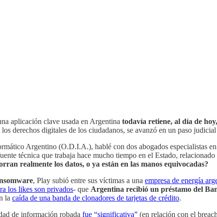
una aplicación clave usada en Argentina
todavía retiene, al día de h
e los derechos digitales de los ciudadanos, se avanzó en un paso judicial
formático Argentino (O.D.I.A.), hablé con dos abogados especialistas e
a fuente técnica que trabaja hace mucho tiempo en el Estado, relacionad
borran
realmente los datos, o ya están en las manos equivocadas?
nsomware
, Play subió entre sus víctimas a una
empresa de energía arg
ra los likes son privados
- que
Argentina recibió un préstamo del Ban
n la
caída de una banda de clonadores de tarjetas de crédito
.
tidad de información robada
fue “significativa”
(en relación con el breac