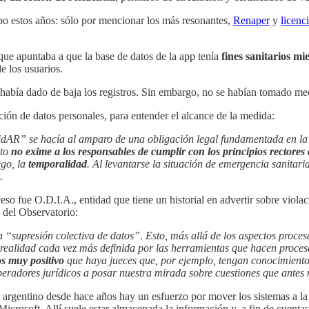
ubo estos años: sólo por mencionar los más resonantes,
Renaper
y
licenc
que apuntaba a que la base de datos de la app tenía
fines sanitarios m
e los usuarios.
 había dado de baja los registros. Sin embargo, no se habían tomado me
ción de datos personales, para entender el alcance de la medida:
CuidAR” se hacía al amparo de una obligación legal fundamentada en l
sto
no exime a los responsables de cumplir con los principios rectores 
ego, la
temporalidad
. Al levantarse la situación de emergencia sanitari
.
ceso fue O.D.I.A., entidad que tiene un historial en advertir sobre vio
del Observatorio:
 “supresión colectiva de datos”. Esto, más allá de los aspectos procesa
ealidad cada vez más definida por las herramientas que hacen procesa
s muy positivo
que haya jueces que, por ejemplo, tengan conocimiento 
peradores jurídicos a posar nuestra mirada sobre cuestiones que antes 
do argentino desde hace años hay un esfuerzo por mover los sistemas a l
icrosoft. Allí suele estar almacenada la información y, a fin de cuentas