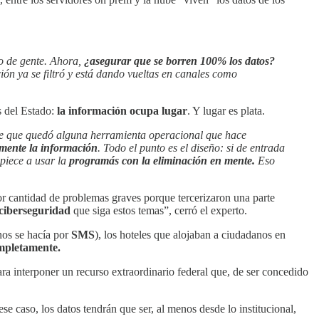
po de gente. Ahora,
¿asegurar que se borren 100% los datos?
ción ya se filtró y está dando vueltas en canales como
s del Estado:
la información ocupa lugar
. Y lugar es plata.
ate que quedó alguna herramienta operacional que hace
amente la información
.
Todo el punto es el diseño: si de entrada
mpiece a usar la
programás con la eliminación en mente.
Eso
or cantidad de problemas graves porque tercerizaron una parte
 ciberseguridad
que siga estos temas”, cerró el experto.
nos se hacía por
SMS
), los hoteles que alojaban a ciudadanos en
ompletamente.
ara interponer un recurso extraordinario federal que, de ser concedido
se caso, los datos tendrán que ser, al menos desde lo institucional,