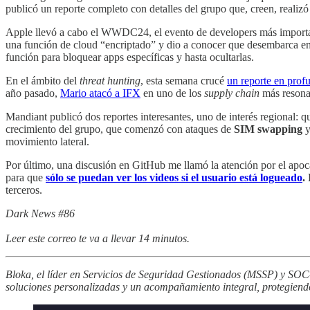
publicó un reporte completo con detalles del grupo que, creen, realizó
Apple llevó a cabo el WWDC24, el evento de developers más important
una función de cloud “encriptado” y dio a conocer que desembarca e
función para bloquear apps específicas y hasta ocultarlas.
En el ámbito del
threat hunting
, esta semana crucé
un reporte en prof
año pasado,
Mario atacó a IFX
en uno de los
supply chain
más resona
Mandiant publicó dos reportes interesantes, uno de interés regional:
crecimiento del grupo, que comenzó con ataques de
SIM swapping
y
movimiento lateral.
Por último, una discusión en GitHub me llamó la atención por el ap
para que
sólo se puedan ver los videos si el usuario está logueado
.
terceros.
Dark News #86
Leer este correo te va a llevar 14 minutos.
Bloka, el líder en Servicios de Seguridad Gestionados (MSSP) y SOC-a
soluciones personalizadas y un acompañamiento integral, protegiendo l