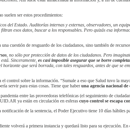
o suelen ser estos procedimientos:
cos del Estado. Auditorías internas y externas, observadores, un equi
 filtran esos datos, buscar a los responsables. Pero quizás esa informa
on una cuestión de resguardo de los ciudadanos, sino también de recurso
rsos
, no sólo por protección de datos de los ciudadanos. Pero imagin
n está. Sinceramente,
es casi imposible asegurar que se borre complet
el horizonte que será borrada, con tales resguardos, antes de que se e
za el control sobre la información. “Sumale a eso que Salud tuvo la may
ería servir para estas cosas. Tiene que haber
una agencia nacional de
 pandemia entre las proveedoras telefónicas (el seguimiento de ciudada
 CUID.AR ya están en circulación en esferas
cuyo control se escapa c
 notificación de la sentencia, el Poder Ejecutivo tiene 10 días hábiles p
iente volverá a primera instancia y quedará listo para su ejecución. En e