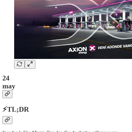
24
may
⚡TL;DR