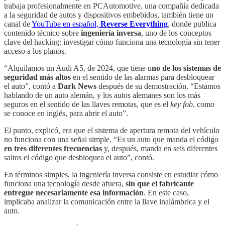
trabaja profesionalmente en PCAutomotive, una compañía dedicada
a la seguridad de autos y dispositivos embebidos, también tiene un
canal de
YouTube en español,
Reverse Everything
, donde publica
contenido técnico sobre
ingeniería inversa
, uno de los conceptos
clave del hacking: investigar cómo funciona una tecnología sin tener
acceso a los planos.
“Alquilamos un Audi A5, de 2024, que tiene u
no de los sistemas de
seguridad más altos
en el sentido de las alarmas para desbloquear
el auto”, contó a
Dark News
después de su demostración. “Estamos
hablando de un auto alemán, y los autos alemanes son los más
seguros en el sentido de las llaves remotas, que es el
key fob
, como
se conoce en inglés, para abrir el auto”.
El punto, explicó, era que el sistema de apertura remota del vehículo
no funciona con una señal simple. “Es un auto que manda el código
en tres diferentes frecuencias
y, después, manda en seis diferentes
saltos el código que desbloquea el auto”, contó.
En términos simples, la ingeniería inversa consiste en estudiar cómo
funciona una tecnología desde afuera,
sin que el fabricante
entregue necesariamente esa información
. En este caso,
implicaba analizar la comunicación entre la llave inalámbrica y el
auto.