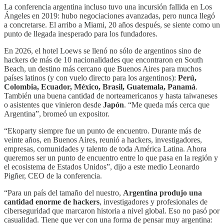
La conferencia argentina incluso tuvo una incursión fallida en Los
Ángeles en 2019: hubo negociaciones avanzadas, pero nunca llegó
a concretarse. El arribo a Miami, 20 años después, se siente como un
punto de llegada inesperado para los fundadores.
En 2026, el hotel Loews se llenó no sólo de argentinos sino de
hackers de más de 10 nacionalidades que encontraron en South
Beach, un destino más cercano que Buenos Aires para muchos
países latinos (y con vuelo directo para los argentinos):
Perú,
Colombia, Ecuador, México, Brasil, Guatemala, Panamá
.
También una buena cantidad de norteamericanos y hasta taiwaneses
o asistentes que vinieron desde
Japón
. “Me queda más cerca que
Argentina”, bromeó un expositor.
“Ekoparty siempre fue un punto de encuentro. Durante más de
veinte años, en Buenos Aires, reunió a hackers, investigadores,
empresas, comunidades y talento de toda América Latina. Ahora
queremos ser un punto de encuentro entre lo que pasa en la región y
el ecosistema de Estados Unidos”, dijo a este medio Leonardo
Pigñer, CEO de la conferencia.
“Para un país del tamaño del nuestro,
Argentina produjo una
cantidad enorme de hackers
, investigadores y profesionales de
ciberseguridad que marcaron historia a nivel global. Eso no pasó por
casualidad. Tiene que ver con una forma de pensar muy argentina: