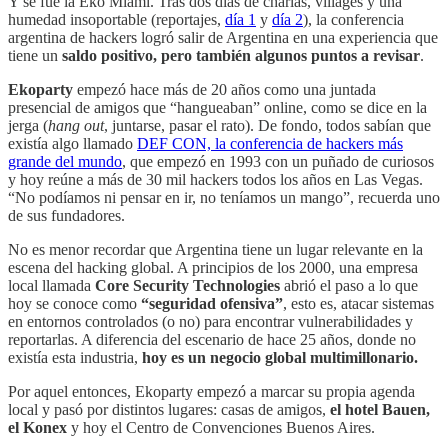
Y se fue la Eko Miami. Tras dos días de charlas, villages y una
humedad insoportable (reportajes,
día 1
y
día 2
), la conferencia
argentina de hackers logró salir de Argentina en una experiencia que
tiene un
saldo positivo, pero también algunos puntos a revisar
.
Ekoparty
empezó hace más de 20 años como una juntada
presencial de amigos que “hangueaban” online, como se dice en la
jerga (
hang out
, juntarse, pasar el rato). De fondo, todos sabían que
existía algo llamado
DEF CON, la conferencia de hackers más
grande del mundo
, que empezó en 1993 con un puñado de curiosos
y hoy reúne a más de 30 mil hackers todos los años en Las Vegas.
“No podíamos ni pensar en ir, no teníamos un mango”, recuerda uno
de sus fundadores.
No es menor recordar que Argentina tiene un lugar relevante en la
escena del hacking global. A principios de los 2000, una empresa
local llamada
Core Security Technologies
abrió el paso a lo que
hoy se conoce como
“seguridad ofensiva”
, esto es, atacar sistemas
en entornos controlados (o no) para encontrar vulnerabilidades y
reportarlas. A diferencia del escenario de hace 25 años, donde no
existía esta industria,
hoy es un negocio global multimillonario.
Por aquel entonces, Ekoparty empezó a marcar su propia agenda
local y pasó por distintos lugares: casas de amigos,
el hotel Bauen,
el Konex
y hoy el Centro de Convenciones Buenos Aires.