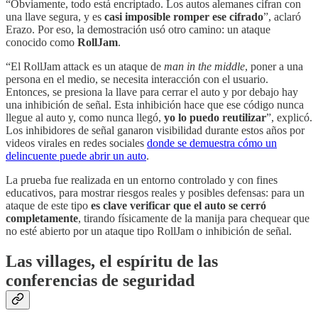
“Obviamente, todo está encriptado. Los autos alemanes cifran con
una llave segura, y es
casi imposible romper ese cifrado
”, aclaró
Erazo. Por eso, la demostración usó otro camino: un ataque
conocido como
RollJam
.
“El RollJam attack es un ataque de
man in the middle
, poner a una
persona en el medio, se necesita interacción con el usuario.
Entonces, se presiona la llave para cerrar el auto y por debajo hay
una inhibición de señal. Esta inhibición hace que ese código nunca
llegue al auto y, como nunca llegó,
yo lo puedo reutilizar
”, explicó.
Los inhibidores de señal ganaron visibilidad durante estos años por
videos virales en redes sociales
donde se demuestra cómo un
delincuente puede abrir un auto
.
La prueba fue realizada en un entorno controlado y con fines
educativos, para mostrar riesgos reales y posibles defensas: para un
ataque de este tipo
es clave verificar que el auto se cerró
completamente
, tirando físicamente de la manija para chequear que
no esté abierto por un ataque tipo RollJam o inhibición de señal.
Las villages, el espíritu de las
conferencias de seguridad