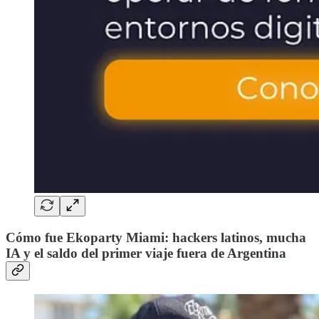
Cómo fue Ekoparty Miami: hackers latinos, mucha
IA y el saldo del primer viaje fuera de Argentina