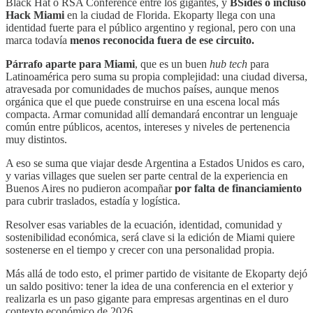
Black Hat o RSA Conference entre los gigantes, y
BSides o incluso
Hack Miami
en la ciudad de Florida. Ekoparty llega con una
identidad fuerte para el público argentino y regional, pero con una
marca todavía
menos reconocida fuera de ese circuito.
Párrafo aparte para Miami
, que es un buen
hub tech
para
Latinoamérica pero suma su propia complejidad: una ciudad diversa,
atravesada por comunidades de muchos países, aunque menos
orgánica que el que puede construirse en una escena local más
compacta. Armar comunidad allí demandará encontrar un lenguaje
común entre públicos, acentos, intereses y niveles de pertenencia
muy distintos.
A eso se suma que viajar desde Argentina a Estados Unidos es caro,
y varias villages que suelen ser parte central de la experiencia en
Buenos Aires no pudieron acompañar
por falta de financiamiento
para cubrir traslados, estadía y logística.
Resolver esas variables de la ecuación, identidad, comunidad y
sostenibilidad económica, será clave si la edición de Miami quiere
sostenerse en el tiempo y crecer con una personalidad propia.
Más allá de todo esto, el primer partido de visitante de Ekoparty dejó
un saldo positivo: tener la idea de una conferencia en el exterior y
realizarla es un paso gigante para empresas argentinas en el duro
contexto económico de 2026.