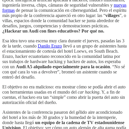
ingeniería inversa, chips, cámaras de seguridad vulnerables y
nuevas
formas
de pensar la comunicación en ciberseguridad. Pero el espíritu
más propio de la conferencia apareció en otro lugar: las “
villages
”, o
villas, espacios donde la comunidad hacker se junta alrededor de
desafíos, juegos, competencias y demostraciones prácticas
.
¿Hackear un Audi con fines educativos? Por qué no.
Esa idea tuvo una escena muy clara durante el jueves, pasadas las 3
de la tarde, cuando
Danilo Erazo
llevó a un grupo de asistentes hasta
el estacionamiento de cortesía del hotel Loews, en South Beach.
Erazo, hacker ecuatoriano reconocido en la comunidad latina por
sus trabajos de hardware hacking y hackeo de autos, los esperaba
con un
Audi A5 alquilado especialmente para la ocasión
. “No sé
con qué cara lo vas a devolver”, bromeó un asistente cuando se
enteró del desafío.
El objetivo no era malicioso: era mostrar cómo se podía abrir el auto
con herramientas usadas en el mundo del
car hacking
. Y, a fin de
cuentas, el hackeo era tan “simple” como abrir la puerta del auto sin
autorización oficial del dueño.
Asistentes de la conferencia pasaron del gélido aire acondicionado
del hotel a los más de 30 grados y la humedad de la intemperie,
donde hasta llegó
un equipo de la cadena de TV estadounidense
Univision
. El objetivo: ver cómo un auto alemán de alta gama podía