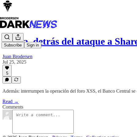
China, detrás del ataque a Shar
Subscribe
Sign in
Juan Brodersen
Jul 25, 2025
5
Además: interrumpen la operación del foro XSS, el Banco Central se e
Read →
Comments