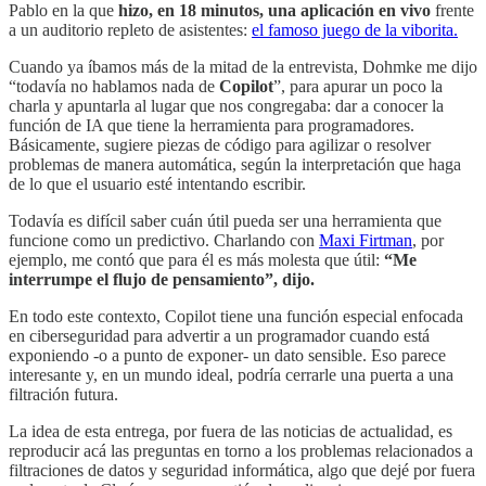
Pablo en la que
hizo, en 18 minutos, una aplicación en vivo
frente
a un auditorio repleto de asistentes:
el famoso juego de la viborita.
Cuando ya íbamos más de la mitad de la entrevista, Dohmke me dijo
“todavía no hablamos nada de
Copilot
”, para apurar un poco la
charla y apuntarla al lugar que nos congregaba: dar a conocer la
función de IA que tiene la herramienta para programadores.
Básicamente, sugiere piezas de código para agilizar o resolver
problemas de manera automática, según la interpretación que haga
de lo que el usuario esté intentando escribir.
Todavía es difícil saber cuán útil pueda ser una herramienta que
funcione como un predictivo. Charlando con
Maxi Firtman
, por
ejemplo, me contó que para él es más molesta que útil:
“Me
interrumpe el flujo de pensamiento”, dijo.
En todo este contexto, Copilot tiene una función especial enfocada
en ciberseguridad para advertir a un programador cuando está
exponiendo -o a punto de exponer- un dato sensible. Eso parece
interesante y, en un mundo ideal, podría cerrarle una puerta a una
filtración futura.
La idea de esta entrega, por fuera de las noticias de actualidad, es
reproducir acá las preguntas en torno a los problemas relacionados a
filtraciones de datos y seguridad informática, algo que dejé por fuera