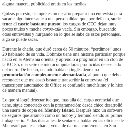
alguna manera, publicidad gratis en los medios.
Quizás por esto, siempre es un desafío preparar una entrevista para
sacarle algo interesante a una personalidad que, por defecto,
suele
tener el casete bastante puesto
: los cargos de CEO dejan muy
pocos títulos y mucha
corpo-talk
vacía. Sin embargo, buscando
otras entrevistas y hurgando en lo que se sabe de estos personajes,
algo se puede sacar.
Durante la charla, que duró cerca de 50 minutos, “perdimos” unos
20 hablando de su vida. Dohmke tiene una historia particular porque
nació en la Alemania oriental y aprendió a programar en un clon de
la KC 85, una serie de microcomputadoras producidas de ese lado
del muro. De hecho, cuando habla en inglés tiene una
pronunciación completamente alemanizada
, al punto que debo
reconocer que me costó bastante transcribir la entrevista (el
transcriptor automático de Office se confundía muchísimo y lo hice
de manera manual).
Lo que sí logré detectar fue que, más allá del cargo gerencial que
tiene, sigue conectado con la programación: desde chico desarrolló
una suerte de copia del
Monkey Island
. Después hizo un software
de seguros que arrancó como un hobby y terminó siendo su primer
trabajo serio. Y dos días antes de sentarse a hablar en las oficinas de
Microsoft para esta charla, venía de dar una conferencia en San