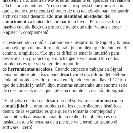
masivo
? La difusión de MP3s tardó bastante en aparecer en relación
a la historia de internet. Y creo que la respuesta tiene que ver con
que la gente que entendía el poder de una tecnología para compartir
archivos había desarrollado
una identidad alrededor del
conocimiento arcaico
del compartir archivos. Pero eso se hizo
masivo cuando llegó un grupo de gente que dijo ‘vamos a crear
Napster’”, complementó.
En este sentido, contó su camino en el desarrollo de Signal y lo puso
como ejemplo de una forma de trabajo complejo que intentó, en el
camino, simplificar. “Lo que es difícil es tener la intuición para
desarrollar un producto que mucha gente va a usar. Uno de los
problemas es que yo vengo de un mundo
de
herramientas
arcaicas
. Cuando empecé a trabajar en Signal
tenía un interruptor físico para desactivar el micrófono del teléfono,
tenía mi propio servidor de mail encriptado con una llave PGP [un
tipo de cifrado] y más”, dijo, mientras enumeraba una enorme serie
de cuestiones técnicas que aplicaba durante la creación de Signal.
“El objetivo de todo el desarrollo del software es
administrar la
complejidad
: el gran problema de los desarrolladores históricos
dentro de la seguridad es que querían tomar la complejidad y
transmitírsela al usuario, cuando en realidad el objetivo es no
trasladar eso a la persona de a pie que va a terminar usando el
software”, cerró.