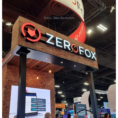
Fotos: Juan Brodersen
🔗 Más info
El Departamento de Estado de EE.UU.
ofrece
10 millones de
dólares por el grupo iraní CyberAv3ngers
Cozy Bear (Midnight Blizzard) habría
atacado
al gobierno de
Reino Unido a principios de año
Rusia
bloquea
YouTube por completo
El grupo de ransomware Royal se rebrandeó a
BlackSuit
Una vulnerabilidad en Windows Update permite
downgradear
componentes del OS
1Password
arregló
un zero day