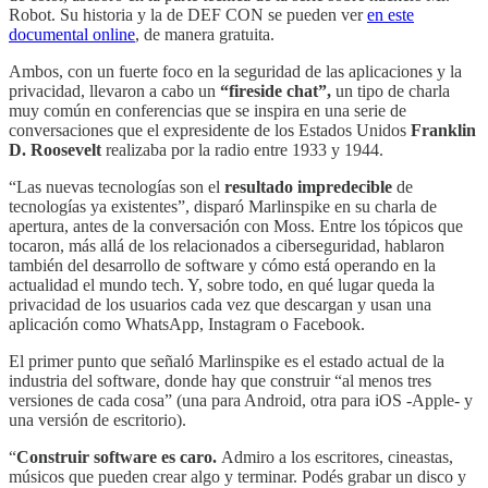
Robot. Su historia y la de DEF CON se pueden ver
en este
documental online
, de manera gratuita.
Ambos, con un fuerte foco en la seguridad de las aplicaciones y la
privacidad, llevaron a cabo un
“fireside chat”,
un tipo de charla
muy común en conferencias que se inspira en una serie de
conversaciones que el expresidente de los Estados Unidos
Franklin
D. Roosevelt
realizaba por la radio entre 1933 y 1944.
“Las nuevas tecnologías son el
resultado impredecible
de
tecnologías ya existentes”, disparó Marlinspike en su charla de
apertura, antes de la conversación con Moss. Entre los tópicos que
tocaron, más allá de los relacionados a ciberseguridad, hablaron
también del desarrollo de software y cómo está operando en la
actualidad el mundo tech. Y, sobre todo, en qué lugar queda la
privacidad de los usuarios cada vez que descargan y usan una
aplicación como WhatsApp, Instagram o Facebook.
El primer punto que señaló Marlinspike es el estado actual de la
industria del software, donde hay que construir “al menos tres
versiones de cada cosa” (una para Android, otra para iOS -Apple- y
una versión de escritorio).
“
Construir software es caro.
Admiro a los escritores, cineastas,
músicos que pueden crear algo y terminar. Podés grabar un disco y