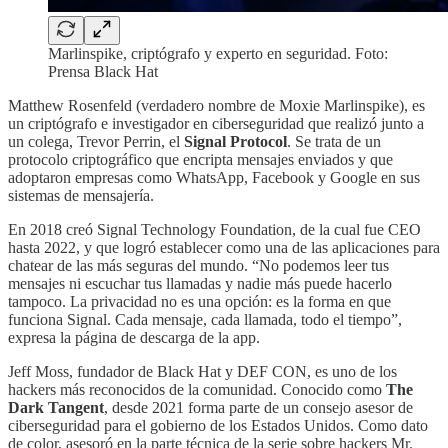
Marlinspike, criptógrafo y experto en seguridad. Foto:
Prensa Black Hat
Matthew Rosenfeld (verdadero nombre de Moxie Marlinspike), es
un criptógrafo e investigador en ciberseguridad que realizó junto a
un colega, Trevor Perrin, el
Signal Protocol
. Se trata de un
protocolo criptográfico que encripta mensajes enviados y que
adoptaron empresas como WhatsApp, Facebook y Google en sus
sistemas de mensajería.
En 2018 creó Signal Technology Foundation, de la cual fue CEO
hasta 2022, y que logró establecer como una de las aplicaciones para
chatear de las más seguras del mundo. “No podemos leer tus
mensajes ni escuchar tus llamadas y nadie más puede hacerlo
tampoco. La privacidad no es una opción: es la forma en que
funciona Signal. Cada mensaje, cada llamada, todo el tiempo”,
expresa la página de descarga de la app.
Jeff Moss, fundador de Black Hat y DEF CON, es uno de los
hackers más reconocidos de la comunidad. Conocido como
The
Dark Tangent
, desde 2021 forma parte de un consejo asesor de
ciberseguridad para el gobierno de los Estados Unidos. Como dato
de color, asesoró en la parte técnica de la serie sobre hackers Mr.