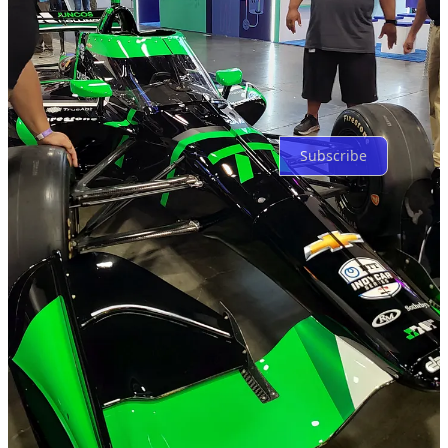
Top
Latest
Discussions
No posts
Ready for more?
Subscribe
© 2026 Juan Brodersen
·
Privacy
∙
Terms
∙
Collection notice
Start your Substack
Get the app
Substack
is the home for great culture