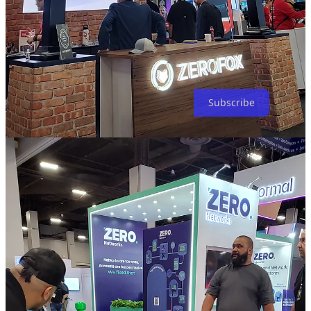
Share
Juan Brodersen
Subscribe
3
1
Share
Discussion about this post
Comments
Restacks