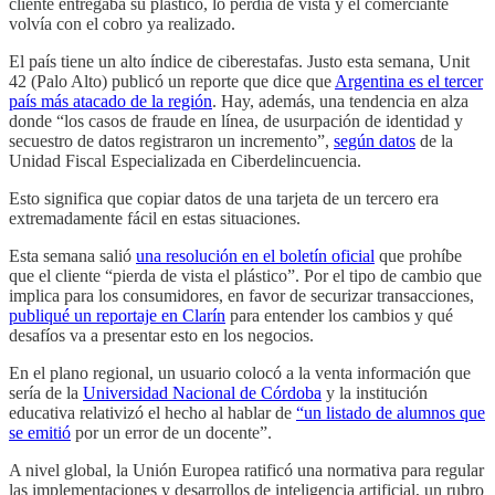
cliente entregaba su plástico, lo perdía de vista y el comerciante
volvía con el cobro ya realizado.
El país tiene un alto índice de ciberestafas. Justo esta semana, Unit
42 (Palo Alto) publicó un reporte que dice que
Argentina es el tercer
país más atacado de la región
. Hay, además, una tendencia en alza
donde “los casos de fraude en línea, de usurpación de identidad y
secuestro de datos registraron un incremento”,
según datos
de la
Unidad Fiscal Especializada en Ciberdelincuencia.
Esto significa que copiar datos de una tarjeta de un tercero era
extremadamente fácil en estas situaciones.
Esta semana salió
una resolución en el boletín oficial
que prohíbe
que el cliente “pierda de vista el plástico”. Por el tipo de cambio que
implica para los consumidores, en favor de securizar transacciones,
publiqué un reportaje en Clarín
para entender los cambios y qué
desafíos va a presentar esto en los negocios.
En el plano regional, un usuario colocó a la venta información que
sería de la
Universidad Nacional de Córdoba
y la institución
educativa relativizó el hecho al hablar de
“un listado de alumnos que
se emitió
por un error de un docente”.
A nivel global, la Unión Europea ratificó una normativa para regular
las implementaciones y desarrollos de inteligencia artificial, un rubro