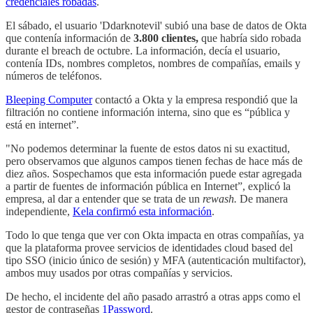
credenciales robadas
.
El sábado, el usuario 'Ddarknotevil' subió una base de datos de Okta
que contenía información de
3.800 clientes,
que habría sido robada
durante el breach de octubre. La información, decía el usuario,
contenía IDs, nombres completos, nombres de compañías, emails y
números de teléfonos.
Bleeping Computer
contactó a Okta y la empresa respondió que la
filtración no contiene información interna, sino que es “pública y
está en internet”.
"No podemos determinar la fuente de estos datos ni su exactitud,
pero observamos que algunos campos tienen fechas de hace más de
diez años. Sospechamos que esta información puede estar agregada
a partir de fuentes de información pública en Internet”, explicó la
empresa, al dar a entender que se trata de un
rewash.
De manera
independiente,
Kela confirmó esta información
.
Todo lo que tenga que ver con Okta impacta en otras compañías, ya
que la plataforma provee servicios de identidades cloud based del
tipo SSO (inicio único de sesión) y MFA (autenticación multifactor),
ambos muy usados por otras compañías y servicios.
De hecho, el incidente del año pasado arrastró a otras apps como el
gestor de contraseñas
1Password
.