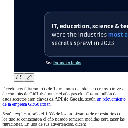
Developers filtraron más de 12 millones de tokens secretos a través
de commits de GitHub durante el año pasado. Casi un millón de
estos secretos eran
claves de API de Google
, según
un relevamiento
de la empresa GitGuardian
.
Según explican, sólo el 1,8% de los propietarios de repositorios con
los que se contactaron el año pasado tomaron medidas para tapar las
filtraciones. En una de sus advertencias, dicen: