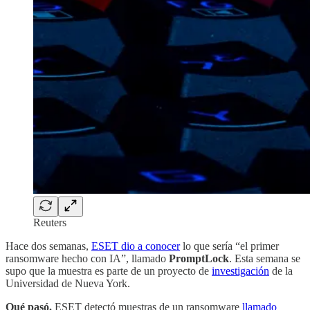
Reuters
Hace dos semanas,
ESET dio a conocer
lo que sería “el primer
ransomware hecho con IA”, llamado
PromptLock
. Esta semana se
supo que la muestra es parte de un proyecto de
investigación
de la
Universidad de Nueva York.
Qué pasó.
ESET detectó muestras de un ransomware
llamado