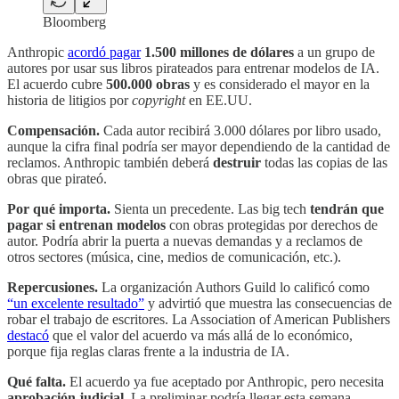
Bloomberg
Anthropic
acordó pagar
1.500 millones de dólares
a un grupo de
autores por usar sus libros pirateados para entrenar modelos de IA.
El acuerdo cubre
500.000 obras
y es considerado el mayor en la
historia de litigios por
copyright
en EE.UU.
Compensación.
Cada autor recibirá 3.000 dólares por libro usado,
aunque la cifra final podría ser mayor dependiendo de la cantidad de
reclamos. Anthropic también deberá
destruir
todas las copias de las
obras que pirateó.
Por qué importa.
Sienta un precedente. Las big tech
tendrán que
pagar si entrenan modelos
con obras protegidas por derechos de
autor. Podría abrir la puerta a nuevas demandas y a reclamos de
otros sectores (música, cine, medios de comunicación, etc.).
Repercusiones.
La organización Authors Guild lo calificó como
“un excelente resultado”
y advirtió que muestra las consecuencias de
robar el trabajo de escritores. La Association of American Publishers
destacó
que el valor del acuerdo va más allá de lo económico,
porque fija reglas claras frente a la industria de IA.
Qué falta.
El acuerdo ya fue aceptado por Anthropic, pero necesita
aprobación judicial
. La preliminar podría llegar esta semana,