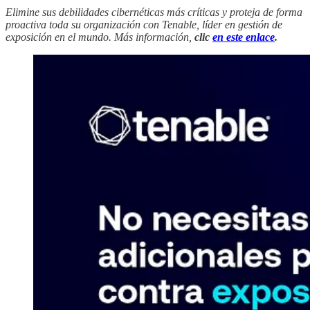
Elimine sus debilidades cibernéticas más críticas y proteja de forma
proactiva toda su organización con Tenable, líder en gestión de
exposición en el mundo. Más información,
clic
en este enlace
.