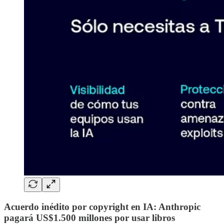
Acuerdo inédito por copyright en IA: Anthropic
pagará US$1.500 millones por usar libros