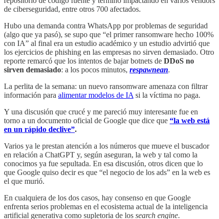
repositorio de código fuente y terminó impactando en varios vendors
de ciberseguridad, entre otros 700 afectados.
Hubo una demanda contra WhatsApp por problemas de seguridad
(algo que ya pasó), se supo que “el primer ransomware hecho 100%
con IA” al final era un estudio académico y un estudio advirtió que
los ejercicios de phishing en las empresas no sirven demasiado. Otro
reporte remarcó que los intentos de bajar botnets de
DDoS no
sirven demasiado
: a los pocos minutos,
respawnean
.
La perlita de la semana: un nuevo ransomware amenaza con filtrar
información para
alimentar modelos de IA
si la víctima no paga.
Y una discusión que crucé y me pareció muy interesante fue en
torno a un documento oficial de Google que dice que
“la web está
en un rápido declive”
.
Varios ya le prestan atención a los números que mueve el buscador
en relación a ChatGPT y, según aseguran, la web y tal como la
conocimos ya fue sepultada. En esa discusión, otros dicen que lo
que Google quiso decir es que “el negocio de los ads” en la web es
el que murió.
En cualquiera de los dos casos, hay consenso en que Google
enfrenta serios problemas en el ecosistema actual de la inteligencia
artificial generativa como supletoria de los
search engine
.