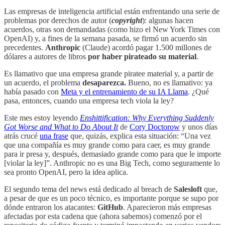
Las empresas de inteligencia artificial están enfrentando una serie de
problemas por derechos de autor (
copyright
): algunas hacen
acuerdos, otras son demandadas (como hizo el New York Times con
OpenAI) y, a fines de la semana pasada, se firmó un acuerdo sin
precedentes.
Anthropic
(Claude) acordó pagar 1.500 millones de
dólares a autores de libros
por haber pirateado su material
.
Es llamativo que una empresa grande piratee material y, a partir de
un acuerdo, el problema
desaparezca.
Bueno, no es llamativo: ya
había pasado con
Meta y el entrenamiento de su IA Llama
. ¿Qué
pasa, entonces, cuando una empresa tech viola la ley?
Este mes estoy leyendo
Enshittification: Why Everything Suddenly
Got Worse and What to Do About It
de
Cory Doctorow
y unos días
atrás crucé
una frase
que, quizás, explica esta situación: “Una vez
que una compañía es muy grande como para caer, es muy grande
para ir presa y, después, demasiado grande como para que le importe
[violar la ley]”. Anthropic no es una Big Tech, como seguramente lo
sea pronto OpenAI, pero la idea aplica.
El segundo tema del news está dedicado al breach de
Salesloft
que,
a pesar de que es un poco técnico, es importante porque se supo por
dónde entraron los atacantes:
GitHub
. Aparecieron más empresas
afectadas por esta cadena que (ahora sabemos) comenzó por el