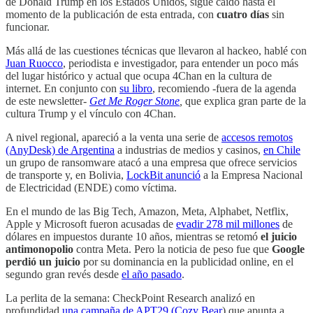
de Donald Trump en los Estados Unidos, sigue caído hasta el
momento de la publicación de esta entrada, con
cuatro días
sin
funcionar.
Más allá de las cuestiones técnicas que llevaron al hackeo, hablé con
Juan Ruocco
, periodista e investigador, para entender un poco más
del lugar histórico y actual que ocupa 4Chan en la cultura de
internet. En conjunto con
su libro
, recomiendo -fuera de la agenda
de este newsletter-
Get Me Roger Stone
,
que explica gran parte de la
cultura Trump y el vínculo con 4Chan.
A nivel regional, apareció a la venta una serie de
accesos remotos
(AnyDesk) de Argentina
a industrias de medios y casinos,
en Chile
un grupo de ransomware atacó a una empresa que ofrece servicios
de transporte y, en Bolivia,
LockBit anunció
a la Empresa Nacional
de Electricidad (ENDE) como víctima.
En el mundo de las Big Tech, Amazon, Meta, Alphabet, Netflix,
Apple y Microsoft fueron acusadas de
evadir 278 mil millones
de
dólares en impuestos durante 10 años, mientras se retomó
el juicio
antimonopolio
contra Meta. Pero la noticia de peso fue que
Google
perdió un juicio
por su dominancia en la publicidad online, en el
segundo gran revés desde
el año pasado
.
La perlita de la semana: CheckPoint Research analizó en
profundidad
una campaña de APT29 (Cozy Bear
) que apunta a