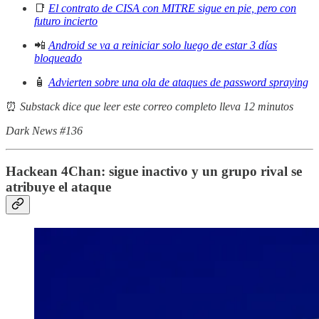
📑
El contrato de CISA con MITRE sigue en pie, pero con
futuro incierto
📲
Android se va a reiniciar solo luego de estar 3 días
bloqueado
🧴
Advierten sobre una ola de ataques de password spraying
⏰
Substack dice que leer este correo completo lleva 12 minutos
Dark News #136
Hackean 4Chan: sigue inactivo y un grupo rival se
atribuye el ataque