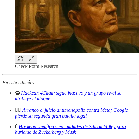
Check Point Research
En esta edición:
🥷
Hackean 4Chan: sigue inactivo y un grupo rival se
atribuye el ataque
👨‍⚖️
Arrancó el juicio antimonopolio contra Meta; Google
pierde su segunda gran batalla legal
🚦
Hackean semáforos en ciudades de Silicon Valley para
burlarse de Zuckerberg y Musk