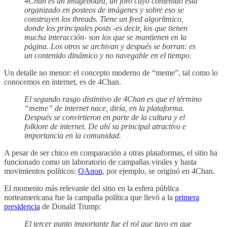
4Chan es un imageboard, un foro cuyo contenido está
organizado en posteos de imágenes y sobre eso se
construyen los threads. Tiene un feed algorítmico,
donde los principales posts -es decir, los que tienen
mucha interacción- son los que se mantienen en la
página. Los otros se archivan y después se borran: es
un contenido dinámico y no navegable en el tiempo.
Un detalle no menor: el concepto moderno de “meme”, tal como lo
conocemos en internet, es de 4Chan.
El segundo rasgo distintivo de 4Chan es que el término
“meme” de internet nace, diría, en la plataforma.
Después se convirtieron en parte de la cultura y el
folklore de internet. De ahí su principal atractivo e
importancia en la comunidad.
A pesar de ser chico en comparación a otras plataformas, el sitio ha
funcionado como un laboratorio de campañas virales y hasta
movimientos políticos:
QAnon
, por ejemplo, se originó en 4Chan.
El momento más relevante del sitio en la esfera pública
norteamericana fue la campaña política que llevó a la
primera
presidencia
de Donald Trump:
El tercer punto importante fue el rol que tuvo en que